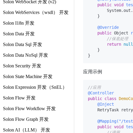
Solon WebSocket 开发 (v2)
public
void
tes
        System.out.
Solon WebServices（wsdl） 开发
    }

Solon I18n 开发
@Override
public
 Object 
r
Solon Data 开发
//保底处理
Solon Data Sql 开发
return
null
    }

Solon Data NoSql 开发
Solon Security 开发
应用示例
Solon State Machine 开发
Solon Expression 开发（SnEL）
//应用
@Controller
Solon Flow 开发
public
class
DemoCo
@Inject
Solon Flow Workflow 开发
    RetryTask retry
Solon Flow Graph 开发
@Mapping("/test
public
void
tes
Solon AI（LLM） 开发
//调用