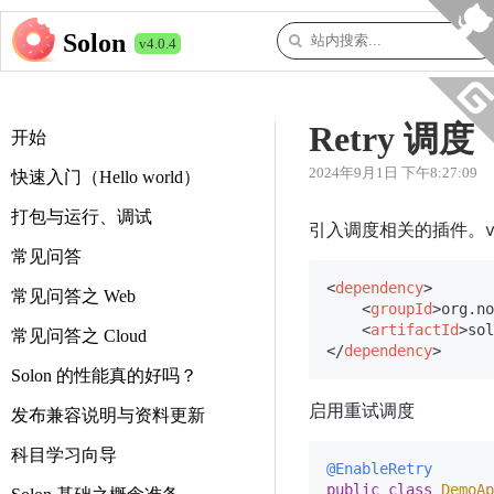
Solon
v4.0.4
Retry 调
开始
2024年9月1日 下午8:27:09
快速入门（Hello world）
打包与运行、调试
引入调度相关的插件。v2.
常见问答
<
dependency
>
常见问答之 Web
<
groupId
>
org.no
<
artifactId
>
sol
常见问答之 Cloud
</
dependency
>
Solon 的性能真的好吗？
启用重试调度
发布兼容说明与资料更新
科目学习向导
@EnableRetry
public
class
DemoAp