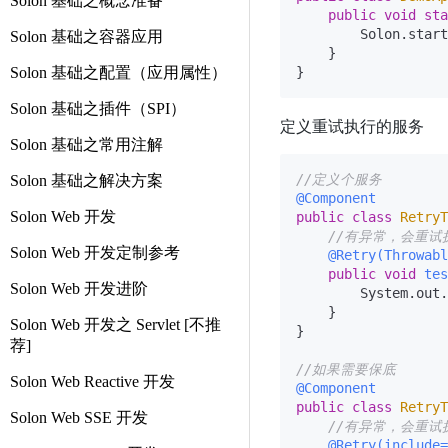
Solon 基础之概念准备
public
void
sta
        Solon.start
Solon 基础之容器应用
    }

Solon 基础之配置（应用属性）
Solon 基础之插件（SPI）
定义重试执行的服务
Solon 基础之常用注解
//定义个服务
Solon 基础之解决方案
@Component
Solon Web 开发
public
class
RetryT
//有异常，会重试
Solon Web 开发定制参考
@Retry(Throwabl
public
void
tes
Solon Web 开发进阶
        System.out.
    }

Solon Web 开发之 Servlet [不推
}

荐]
//如果需要保底
Solon Web Reactive 开发
@Component
public
class
RetryT
Solon Web SSE 开发
//有异常，会重试
@Retry(include=