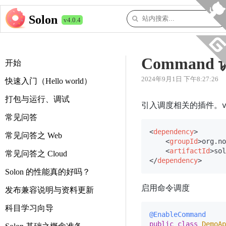
Solon
v4.0.4
Comman
开始
2024年9月1日 下午8:27:26
快速入门（Hello world）
打包与运行、调试
引入调度相关的插件。v2.
常见问答
<
dependency
>
常见问答之 Web
<
groupId
>
org.no
<
artifactId
>
sol
常见问答之 Cloud
</
dependency
>
Solon 的性能真的好吗？
启用命令调度
发布兼容说明与资料更新
科目学习向导
@EnableCommand
public
class
DemoAp