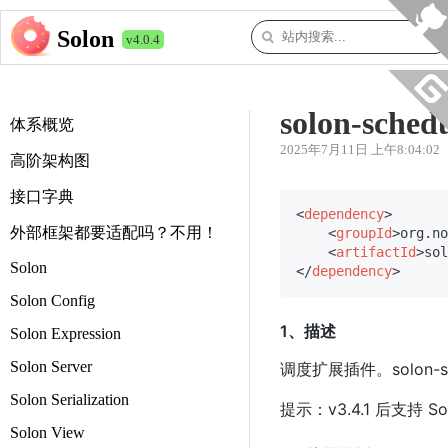
Solon
v4.0.4
solon-sched
体系概览
2025年7月11日 上午8:04:02
高阶架构图
接口字典
<
dependency
>
外部框架都要适配吗？不用！
<
groupId
>
org.no
<
artifactId
>
sol
Solon
</
dependency
>
Solon Config
1、描述
Solon Expression
Solon Server
调度扩展插件。solon
Solon Serialization
提示：v3.4.1 后支持 Sol
Solon View