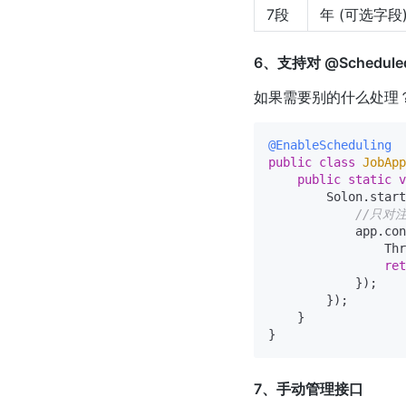
7段
年 (可选字段
6、支持对 @Schedu
如果需要别的什么处理
@EnableScheduling
public
class
JobApp
public
static
v
        Solon.start
//只对
            app.con
                Thr
ret
            });

        });

    }

7、手动管理接口