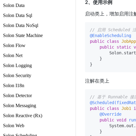
2、使用示例
Solon Data
启动类上，增加启用注
Solon Data Sql
Solon Data NoSql
// 启用 Scheduled
Solon State Machine
@EnableScheduling
public
class
JobApp
Solon Flow
public
static
v
        Solon.start
Solon Net
    }

Solon Logging
Solon Security
注解在类上
Solon I18n
Solon Detector
// 基于 Runnable 
@Scheduled(fixedRat
Solon Messaging
public
class
Job1
i
@Override
Solon Reactive (Rx)
public
void
run
Solon Web
        System.out.
    }

Solon Scheduling