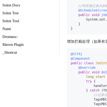
Solon Docs
//时区独立表示的
@Scheduled(cron
Solon Test
public
void
job
        System.out.
Solon Tool
    }

Nami
Dromara::
增加拦截处理（如果有需要
Maven Plugin
_Shortcut
@Slf4j
@Component
public
class
JobInt
@Override
public
void
doI
long
start
try
 {

            handler
        } 
catch
 (Th
//记录
            TagsMDC
            TagsMDC