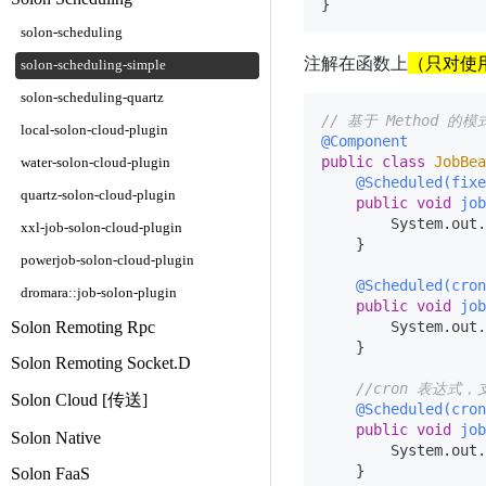
solon-scheduling
注解在函数上
（只对使用
solon-scheduling-simple
solon-scheduling-quartz
// 基于 Method 的模
local-solon-cloud-plugin
@Component
public
class
JobBea
water-solon-cloud-plugin
@Scheduled(fixe
quartz-solon-cloud-plugin
public
void
job
        System.out.
xxl-job-solon-cloud-plugin
    }

powerjob-solon-cloud-plugin
@Scheduled(cron
dromara::job-solon-plugin
public
void
job
Solon Remoting Rpc
        System.out.
    }

Solon Remoting Socket.D
//cron 表达式
Solon Cloud [传送]
@Scheduled(cron
public
void
job
Solon Native
        System.out.
    }

Solon FaaS