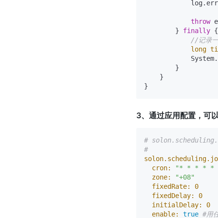
            log.err
throw
 e
        } 
finally
 {

//记录
long
ti
            System.
        }

    }

3、通过应用配置，可以
# solon.scheduli
#
solon.scheduling.jo
cron:
"* * * * * 
zone:
"+08"
fixedRate:
0
fixedDelay:
0
initialDelay:
0
enable:
true
#用