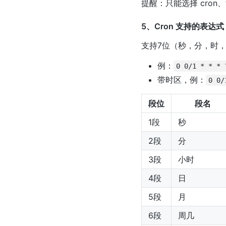
提醒：只能选择 cron、f
5、Cron 支持的表达式（与
支持7位（秒，分，时，
例：
0 0/1 * * * 
带时区，例：
0 0/
段位
段名
1段
秒
2段
分
3段
小时
4段
日
5段
月
6段
周几