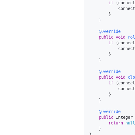
if
 (connect
            connect
        }

    }

@Override
public
void
rol
if
 (connect
            connect
        }

    }

@Override
public
void
clo
if
 (connect
            connect
        }

    }

@Override
public
 Integer 
return
null
    }
