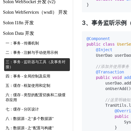
Solon WebSocket 开发 (v2)
Solon WebServices（wsdl） 开发
3、事务监听示例（v
Solon I18n 开发
Solon Data 开发
@Component
一：事务 - 传播机制
public
class
UserSe
@Inject
二：事务 - 注解与手动使用示例
    UserDao userDao
三：事务 - 监听器与工具（及事务对
//添加并使用事务
接）
@Transaction
四：事务 - 全局控制及应用
public
void
add
        userDao.add
五：缓存 - 框架使用和定制
        onUserAdd()
六：缓存 - 类型的配置切换和二级缓
//这里明确
存应用
        TranUtils.l
七：缓存 - 分区设计
@Overri
public
八：数据源 - 之“多个数据源”
                Sys
            }

九：数据源 - 之“配置与构建”