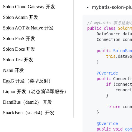
Solon Cloud Gateway 开发
mybatis-solon-pl
Solon Admin 开发
// mybatis 事务适配
Solon AOT & Native 开发
public
class
SolonM
    DataSource data
Solon FaaS 开发
    Connection conn
Solon Docs 开发
public
SolonMan
this
.dataSo
Solon Test 开发
    }

Nami 开发
@Override
public
 Connecti
EggG 开发（类型反射）
if
 (connect
            connect
Liquor 开发（动态编译即服务）
        }

DamiBus（dami2） 开发
return
 conn
    }

SnackJson（snack4）开发
@Override
public
void
com