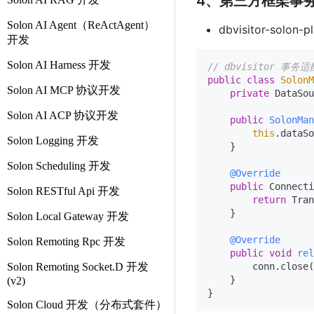
4、第三方框架事
Solon AI Agent（ReActAgent）
dbvisitor-solon-p
开发
Solon AI Harness 开发
// dbvisitor 事务
public
class
SolonM
Solon AI MCP 协议开发
private
 DataSou
Solon AI ACP 协议开发
public
SolonMan
this
.dataSo
Solon Logging 开发
    }

Solon Scheduling 开发
@Override
public
 Connecti
Solon RESTful Api 开发
return
 Tran
    }

Solon Local Gateway 开发
@Override
Solon Remoting Rpc 开发
public
void
rel
Solon Remoting Socket.D 开发
        conn.close(
    }

(v2)
Solon Cloud 开发（分布式套件）