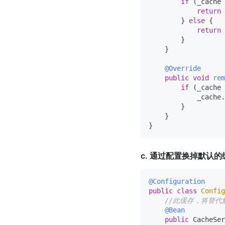
if
 (_cache 
return
 
        } 
else
 {

return
        }

    }

@Override
public
void
rem
if
 (_cache 
            _cache.
        }

    }

c. 通过配置换掉默认
@Configuration
public
class
Config
//此缓存，将替代
@Bean
public
 CacheSer