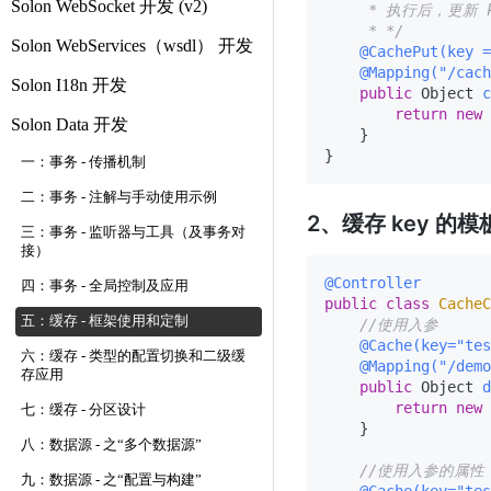
Solon WebSocket 开发 (v2)
     * 执行后，更新 ke
     * */
Solon WebServices（wsdl） 开发
@CachePut(key =
@Mapping("/cach
Solon I18n 开发
public
 Object 
c
return
new
Solon Data 开发
    }

一：事务 - 传播机制
二：事务 - 注解与手动使用示例
2、缓存 key 的
三：事务 - 监听器与工具（及事务对
接）
@Controller
四：事务 - 全局控制及应用
public
class
CacheC
五：缓存 - 框架使用和定制
//使用入参
@Cache(key="tes
六：缓存 - 类型的配置切换和二级缓
@Mapping("/demo
存应用
public
 Object 
d
return
new
七：缓存 - 分区设计
    }

八：数据源 - 之“多个数据源”
//使用入参的属性
九：数据源 - 之“配置与构建”