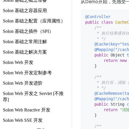
Solon 基础之概念准备
从Demo开始，先感受
Solon 基础之容器应用
@Controller
Solon 基础之配置（应用属性）
public
class
CacheC
/**

Solon 基础之插件（SPI）
     * 执行结果缓存10
     * */
Solon 基础之常用注解
@Cache(key="tes
@Mapping("/cach
Solon 基础之解决方案
public
 Object 
t
return
new
Solon Web 开发
    }

Solon Web 开发定制参考
/**

     * 执行后，清除 
Solon Web 开发进阶
     * */
Solon Web 开发之 Servlet [不推
@CacheRemove(ta
@Mapping("/cach
荐]
public
 String 
c
Solon Web Reactive 开发
return
"清
    }

Solon Web SSE 开发
/**
