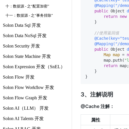
@Cache(key="tes
@Mapping("/demo
十：数据源 - 之“配置加密”
public
 Object 
d
十一：数据源 - 之“事务排除”
return
new
    }

Solon Data Sql 开发
//使用返回值
Solon Data NoSql 开发
@Cache(key="tes
@Mapping("/demo
Solon Security 开发
public
 Object 
d
Map
map
=
n
Solon State Machine 开发
        map.puth(
"l
return
 map;

Solon Expression 开发（SnEL）
    }

Solon Flow 开发
Solon Flow Workflow 开发
3、注解说明
Solon Flow Graph 开发
@Cache 注解：
Solon AI（LLM） 开发
Solon AI Talents 开发
属性
Solon AI RAG 开发