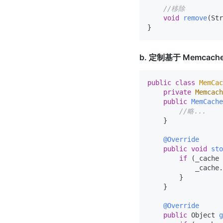
//移除
void
remove
(Str
b. 定制基于 Memcac
public
class
MemCac
private
Memcach
public
MemCache
//略...
    }

@Override
public
void
sto
if
 (_cache 
            _cache.
        }

    }

@Override
public
 Object 
g