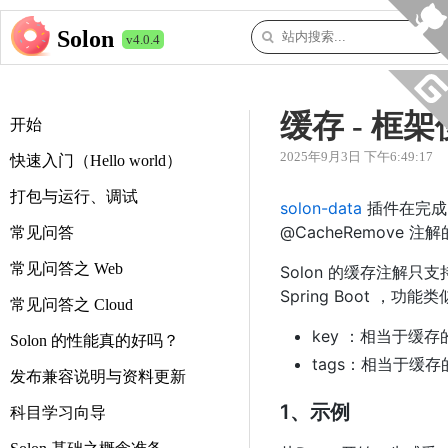
Solon
v4.0.4
缓存 - 框
开始
2025年9月3日 下午6:49:17
快速入门（Hello world）
打包与运行、调试
solon-data
插件在完成 @
@CacheRemove
常见问答
常见问答之 Web
Solon 的缓存注解只支持
Spring Boot ，功
常见问答之 Cloud
key ：相当于缓
Solon 的性能真的好吗？
tags：相当于缓
发布兼容说明与资料更新
1、示例
科目学习向导