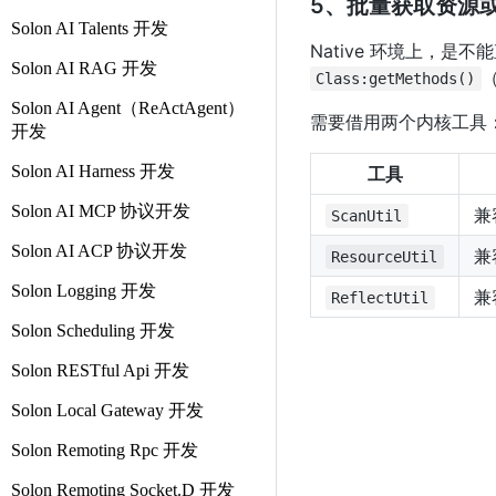
5、批量获取资源
Solon AI Talents 开发
Native 环境上，是
Solon AI RAG 开发
Class:getMethods()
Solon AI Agent（ReActAgent）
需要借用两个内核工具
开发
Solon AI Harness 开发
工具
Solon AI MCP 协议开发
兼
ScanUtil
Solon AI ACP 协议开发
兼
ResourceUtil
Solon Logging 开发
兼
ReflectUtil
Solon Scheduling 开发
Solon RESTful Api 开发
Solon Local Gateway 开发
Solon Remoting Rpc 开发
Solon Remoting Socket.D 开发