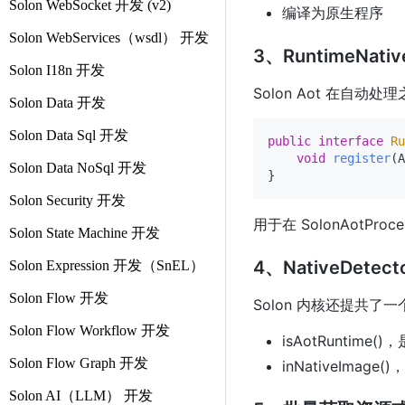
Solon WebSocket 开发 (v2)
编译为原生程序
Solon WebServices（wsdl） 开发
3、RuntimeNative
Solon I18n 开发
Solon Aot 在自动处理
Solon Data 开发
Solon Data Sql 开发
public
interface
Ru
void
register
(A
Solon Data NoSql 开发
Solon Security 开发
用于在 SolonAotP
Solon State Machine 开发
4、NativeDetect
Solon Expression 开发（SnEL）
Solon Flow 开发
Solon 内核还提共
Solon Flow Workflow 开发
isAotRuntime(
Solon Flow Graph 开发
inNativeIma
Solon AI（LLM） 开发