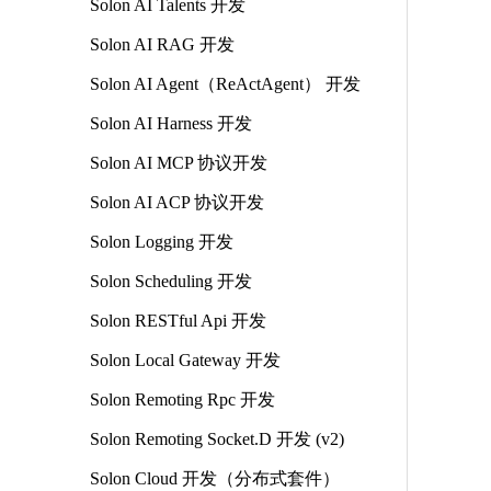
Solon AI Talents 开发
Solon AI RAG 开发
Solon AI Agent（ReActAgent） 开发
Solon AI Harness 开发
Solon AI MCP 协议开发
Solon AI ACP 协议开发
Solon Logging 开发
Solon Scheduling 开发
Solon RESTful Api 开发
Solon Local Gateway 开发
Solon Remoting Rpc 开发
Solon Remoting Socket.D 开发 (v2)
Solon Cloud 开发（分布式套件）