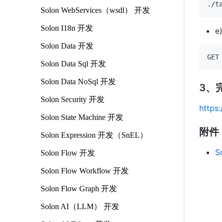
Solon WebServices（wsdl） 开发
Solon I18n 开发
e
Solon Data 开发
Solon Data Sql 开发
Solon Data NoSql 开发
3、
Solon Security 开发
https
Solon State Machine 开发
附件
Solon Expression 开发（SnEL）
S
Solon Flow 开发
Solon Flow Workflow 开发
Solon Flow Graph 开发
Solon AI（LLM） 开发