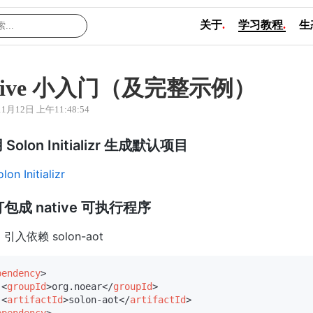
关于
.
学习教程
.
生
ative 小入门（及完整示例）
11月12日 上午11:48:54
 Solon Initializr 生成默认项目
lon Initializr
包成 native 可执行程序
) 引入依赖 solon-aot
pendency
>
<
groupId
>
org.noear
</
groupId
>
<
artifactId
>
solon-aot
</
artifactId
>