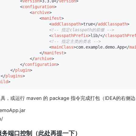
<
version
>
3.3.0
</
version
>
<
configuration
>
<
archive
>
<
manifest
>
<
addClasspath
>
true
</
addClasspath
>
<!-- 指定classpath的前缀 -->
<
classpathPrefix
>
lib/
</
classpathPre
<!-- 指定主类的类名 -->
<
mainClass
>
com.example.demo.App
</
ma
</
manifest
>
</
archive
>
</
configuration
>
</
plugin
>
</
plugins
>
uild
>
具，或运行 maven 的 package 指令完成打包（IDEA
emoApp.jar
b/
服务端口控制（此处再提一下）