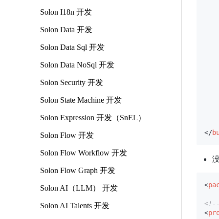
Solon I18n 开发
Solon Data 开发
Solon Data Sql 开发
Solon Data NoSql 开发
Solon Security 开发
Solon State Machine 开发
Solon Expression 开发（SnEL）
</
b
Solon Flow 开发
Solon Flow Workflow 开发
没
Solon Flow Graph 开发
<
pa
Solon AI（LLM） 开发
<!
Solon AI Talents 开发
<
pr