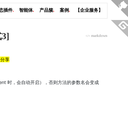
态插件
.
智能体
.
产品簇
.
案例
.
【企业服务】
3]
markdown
</>
）分享
作为 parent 时，会自动开启），否则方法的参数名会变成