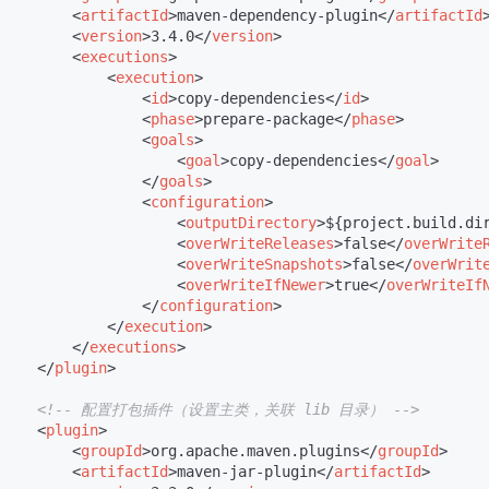
<
artifactId
>
maven-dependency-plugin
</
artifactId
<
version
>
3.4.0
</
version
>
<
executions
>
<
execution
>
<
id
>
copy-dependencies
</
id
>
<
phase
>
prepare-package
</
phase
>
<
goals
>
<
goal
>
copy-dependencies
</
goal
>
</
goals
>
<
configuration
>
<
outputDirectory
>
${project.build.di
<
overWriteReleases
>
false
</
overWrite
<
overWriteSnapshots
>
false
</
overWrit
<
overWriteIfNewer
>
true
</
overWriteIf
</
configuration
>
</
execution
>
</
executions
>
</
plugin
>
<!-- 配置打包插件（设置主类，关联 lib 目录） -->
<
plugin
>
<
groupId
>
org.apache.maven.plugins
</
groupId
>
<
artifactId
>
maven-jar-plugin
</
artifactId
>