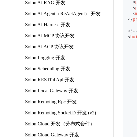
<
Solon AI RAG 开发
<
Solon AI Agent（ReActAgent） 开发
<
</
p
Solon AI Harness 开发
<!
Solon AI MCP 协议开发
<
bu
Solon AI ACP 协议开发
Solon Logging 开发
Solon Scheduling 开发
Solon RESTful Api 开发
Solon Local Gateway 开发
Solon Remoting Rpc 开发
Solon Remoting Socket.D 开发 (v2)
Solon Cloud 开发（分布式套件）
Solon Cloud Gateway 开发