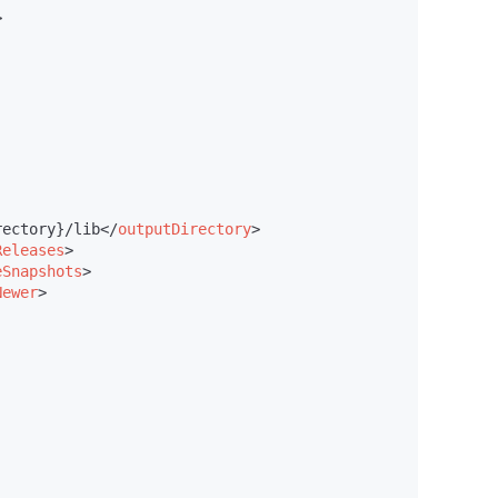
>
rectory}/lib
</
outputDirectory
>
Releases
>
eSnapshots
>
Newer
>