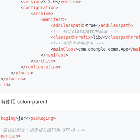
<
version
>
3.3.0
</
version
>
<
configuration
>
<
archive
>
<
manifest
>
<
addClasspath
>
true
</
addClasspath
>
<!-- 指定classpath的前缀 -->
<
classpathPrefix
>
lib/
</
classpathPre
<!-- 指定主类的类名 -->
<
mainClass
>
com.example.demo.App
</
ma
</
manifest
>
</
archive
>
</
configuration
>
</
plugin
>
</
plugins
>
uild
>
有使用 solon-parent
ckaging
>
jar
</
packaging
>
-- 建议的配置：指定相关编码为 UTF-8 -->
operties
>