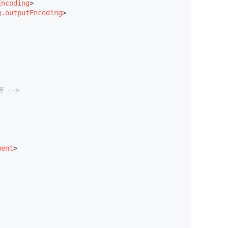
Encoding
>
g.outputEncoding
>
 -->
ment
>