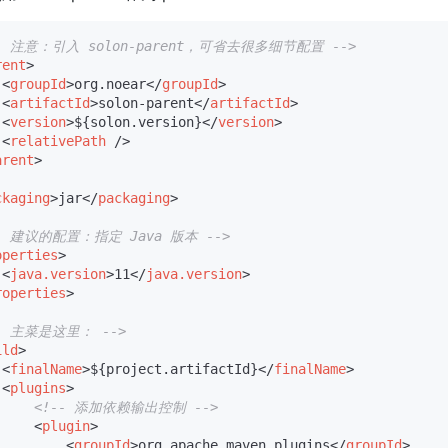
-- 注意：引入 solon-parent，可省去很多细节配置 -->
rent
>
<
groupId
>
org.noear
</
groupId
>
<
artifactId
>
solon-parent
</
artifactId
>
<
version
>
${solon.version}
</
version
>
<
relativePath
 />
arent
>
ckaging
>
jar
</
packaging
>
-- 建议的配置：指定 Java 版本 -->
operties
>
<
java.version
>
11
</
java.version
>
roperties
>
-- 主菜是这里： -->
ild
>
<
finalName
>
${project.artifactId}
</
finalName
>
<
plugins
>
<!-- 添加依赖输出控制 -->
<
plugin
>
<
groupId
>
org.apache.maven.plugins
</
groupId
>