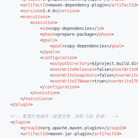
<
artifactId
>
maven-dependency-plugin
</
artifactId
<
version
>
3.4.0
</
version
>
<
executions
>
<
execution
>
<
id
>
copy-dependencies
</
id
>
<
phase
>
prepare-package
</
phase
>
<
goals
>
<
goal
>
copy-dependencies
</
goal
>
</
goals
>
<
configuration
>
<
outputDirectory
>
${project.build.di
<
overWriteReleases
>
false
</
overWrite
<
overWriteSnapshots
>
false
</
overWrit
<
overWriteIfNewer
>
true
</
overWriteIf
</
configuration
>
</
execution
>
</
executions
>
</
plugin
>
<!-- 配置打包插件（设置主类，关联 lib 目录） -->
<
plugin
>
<
groupId
>
org.apache.maven.plugins
</
groupId
>
<
artifactId
>
maven-jar-plugin
</
artifactId
>