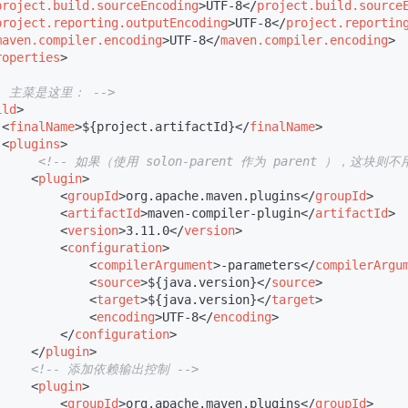
project.build.sourceEncoding
>
UTF-8
</
project.build.source
project.reporting.outputEncoding
>
UTF-8
</
project.reportin
maven.compiler.encoding
>
UTF-8
</
maven.compiler.encoding
>
roperties
>
-- 主菜是这里： -->
ild
>
<
finalName
>
${project.artifactId}
</
finalName
>
<
plugins
>
<!-- 如果（使用 solon-parent 作为 parent ），这块则不用
<
plugin
>
<
groupId
>
org.apache.maven.plugins
</
groupId
>
<
artifactId
>
maven-compiler-plugin
</
artifactId
>
<
version
>
3.11.0
</
version
>
<
configuration
>
<
compilerArgument
>
-parameters
</
compilerArgu
<
source
>
${java.version}
</
source
>
<
target
>
${java.version}
</
target
>
<
encoding
>
UTF-8
</
encoding
>
</
configuration
>
</
plugin
>
<!-- 添加依赖输出控制 -->
<
plugin
>
<
groupId
>
org.apache.maven.plugins
</
groupId
>