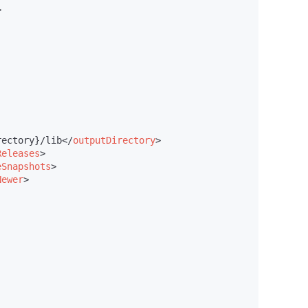
>
rectory}/lib
</
outputDirectory
>
Releases
>
eSnapshots
>
Newer
>