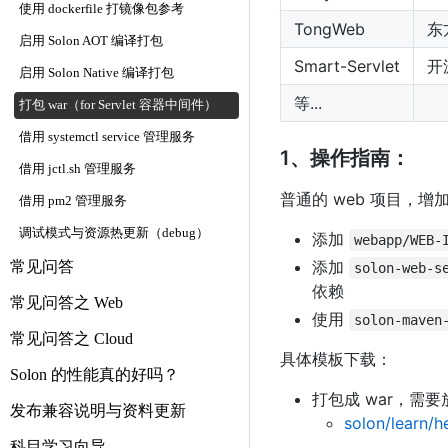
使用 dockerfile 打镜像包参考
TongWeb
东
启用 Solon AOT 编译打包
Smart-Servlet
开
启用 Solon Native 编译打包
等...
打包 war（for Servlet 容器中间件）
借用 systemctl service 管理服务
1、操作指南：
借用 jctl.sh 管理服务
普通的 web 项目，增加
借用 pm2 管理服务
调试模式与资源热更新（debug）
添加
webapp/WEB-
添加
常见问答
solon-web-s
依赖
常见问答之 Web
使用
solon-maven
常见问答之 Cloud
具体模板下载：
Solon 的性能真的好吗？
打包成 war，需要放到
发布兼容说明与资料更新
solon/learn/h
科目学习向导