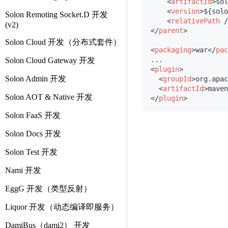
<
artifactId
>
sol
<
version
>
${solo
Solon Remoting Socket.D 开发
<
relativePath
 /
(v2)
</
parent
>
Solon Cloud 开发（分布式套件）
<
packaging
>
war
</
pac
Solon Cloud Gateway 开发
<
plugin
>
Solon Admin 开发
<
groupId
>
org.apac
<
artifactId
>
maven
Solon AOT & Native 开发
</
plugin
>
Solon FaaS 开发
Solon Docs 开发
Solon Test 开发
Nami 开发
EggG 开发（类型反射）
Liquor 开发（动态编译即服务）
DamiBus（dami2） 开发