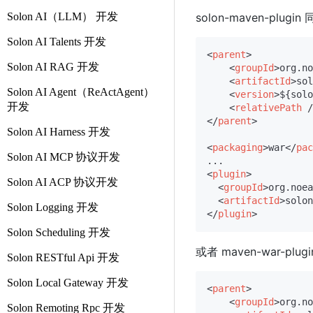
Solon AI（LLM） 开发
solon-maven-plug
Solon AI Talents 开发
<
parent
>
Solon AI RAG 开发
<
groupId
>
org.no
<
artifactId
>
sol
Solon AI Agent（ReActAgent）
<
version
>
${solo
开发
<
relativePath
 /
</
parent
>
Solon AI Harness 开发
<
packaging
>
war
</
pac
Solon AI MCP 协议开发
<
plugin
>
Solon AI ACP 协议开发
<
groupId
>
org.noea
<
artifactId
>
solon
Solon Logging 开发
</
plugin
>
Solon Scheduling 开发
或者 maven-war-p
Solon RESTful Api 开发
Solon Local Gateway 开发
<
parent
>
<
groupId
>
org.no
Solon Remoting Rpc 开发