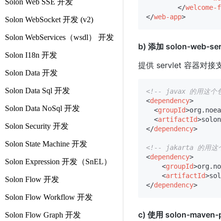
Solon Web SSE 开发
</
welcome-f
</
web-app
>
Solon WebSocket 开发 (v2)
Solon WebServices（wsdl） 开发
b) 添加 solon-web-s
Solon I18n 开发
提供 servlet 容
Solon Data 开发
Solon Data Sql 开发
<!-- javax 的用这个包
<
dependency
>
Solon Data NoSql 开发
<
groupId
>
org.noea
<
artifactId
>
solon
Solon Security 开发
</
dependency
>
Solon State Machine 开发
<!-- jakarta 的用这
<
dependency
>
Solon Expression 开发（SnEL）
<
groupId
>
org.no
<
artifactId
>
sol
Solon Flow 开发
</
dependency
>
Solon Flow Workflow 开发
c) 使用 solon-maven-
Solon Flow Graph 开发