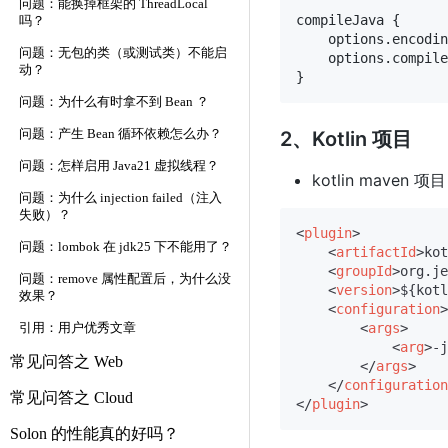
问题：能换掉框架的 ThreadLocal
compileJava {

吗？
    options.encodin
问题：无包的类（或测试类）不能启
    options.compile
动？
问题：为什么有时拿不到 Bean ？
问题：产生 Bean 循环依赖怎么办？
2、Kotlin 项目
问题：怎样启用 Java21 虚拟线程？
kotlin maven 项目
问题：为什么 injection failed（注入
失败）？
<
plugin
>
问题：lombok 在 jdk25 下不能用了？
<
artifactId
>
kot
<
groupId
>
org.je
问题：remove 属性配置后，为什么没
<
version
>
${kotl
效果？
<
configuration
>
<
args
>
引用：用户优秀文章
<
arg
>
-j
常见问答之 Web
</
args
>
</
configuration
常见问答之 Cloud
</
plugin
>
Solon 的性能真的好吗？