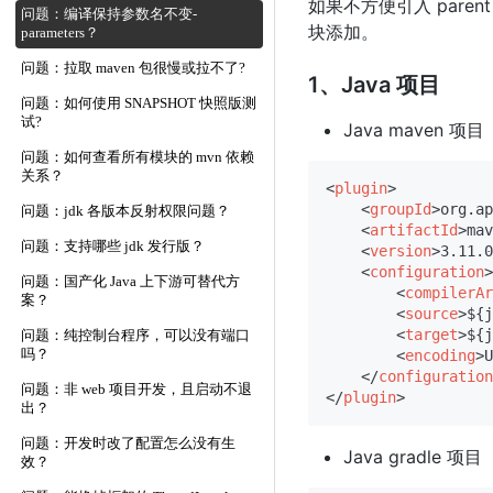
如果不方便引入 pare
问题：编译保持参数名不变-
块添加。
parameters？
问题：拉取 maven 包很慢或拉不了?
1、Java 项目
问题：如何使用 SNAPSHOT 快照版测
试?
Java maven 项目
问题：如何查看所有模块的 mvn 依赖
关系？
<
plugin
>
<
groupId
>
org.ap
问题：jdk 各版本反射权限问题？
<
artifactId
>
mav
问题：支持哪些 jdk 发行版？
<
version
>
3.11.0
<
configuration
>
问题：国产化 Java 上下游可替代方
<
compilerAr
案？
<
source
>
${j
<
target
>
${j
问题：纯控制台程序，可以没有端口
吗？
<
encoding
>
U
</
configuration
问题：非 web 项目开发，且启动不退
</
plugin
>
出？
问题：开发时改了配置怎么没有生
Java gradle 项目
效？