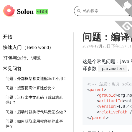
Solon
v4.0.4
问题：编译保
开始
2024年12月25日 下午1:57:51
快速入门（Hello world）
打包与运行、调试
这是个常见问题：java
译参数
。
常见问答
-parameters
问题：外部框架都要适配吗？不用！
<!-- 注意：引入 sol
问题：想要提高计算性价比？
<
parent
>
<
groupId
>
org.no
问题：运行出中文乱码（或日志乱
<
artifactId
>
sol
码）?
<
version
>
4.0.4
<
<
relativePath
 /
问题：启动时就执行代码要怎么做？
</
parent
>
问题：如何获取应用程序的停止事
件？