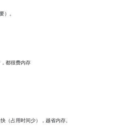
重要）。
析，都很费内存
越快（占用时间少），越省内存。