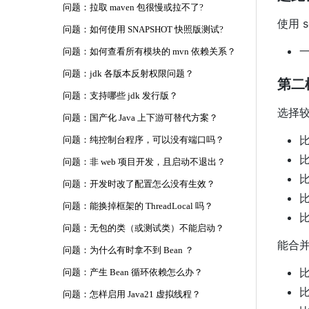
问题：拉取 maven 包很慢或拉不了?
使用 
问题：如何使用 SNAPSHOT 快照版测试?
问题：如何查看所有模块的 mvn 依赖关系？
问题：jdk 各版本反射权限问题？
第二
问题：支持哪些 jdk 发行版？
选择
问题：国产化 Java 上下游可替代方案？
比
问题：纯控制台程序，可以没有端口吗？
比
问题：非 web 项目开发，且启动不退出？
比
问题：开发时改了配置怎么没有生效？
比
问题：能换掉框架的 ThreadLocal 吗？
比
问题：无包的类（或测试类）不能启动？
能合
问题：为什么有时拿不到 Bean ？
比
问题：产生 Bean 循环依赖怎么办？
比
问题：怎样启用 Java21 虚拟线程？