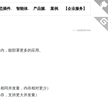
态插件
.
智能体
.
产品簇
.
案例
.
【企业服务】
markdown
</>
器内，能部署更多的应用。
。相同并发量，内存相对更少）
内存，支持更大并发量）