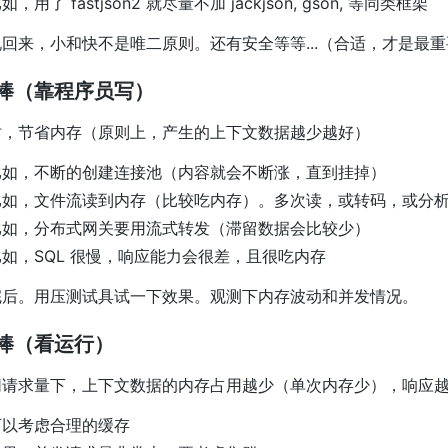
如，用了 fastjson2 就尽量不加 jackjson, gson, 等同类框架
回来，小和快不是唯二原则。还有安全等等...（合适，才是最
棒（靠程序员写）
时，节省内存（原则上，产生的上下文数据越少越好）
比如，不断的创建连接池（内容就会不断涨，直到挂掉）
比如，文件流读到内存（比较吃内存）。多次读，或转码，或分
比如，分布式网关要用流式转发（滞留数据会比较少）
比如，SQL 很慢，响应能力会很差，且很吃内存
完后。用压测试具试一下效果。观测下内存波动和并发情况。
棒（看运行）
同请求量下，上下文数据的内存占用越少（单次内存少），响应
可以考虑合理的缓存