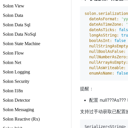
Solon View
solon.serialization
Solon Data
dateAsFormat:
'yy
dateAsTimeZone:
'
Solon Data Sql
dateAsTicks:
fals
Solon Data NoSql
longAsString:
tru
boolAsInt:
false
Solon State Machine
nullStringAsEmpty
nullBoolAsFalse:
Solon Flow
nullNumberAsZero:
Solon Net
nullArrayAsEmpty:
nullAsWriteable:
Solon Logging
enumAsName:
false
Solon Security
提醒：
Solon I18n
配置 null???As
Solon Detector
Solon Messaging
支持过手动获取已配置
Solon Reactive (Rx)
Serializer<String> 