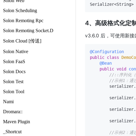
Solon Web
Solon Scheduling
Solon Remoting Rpc
4、高级格式化定
Solon Remoting Socket.D
v3.6.0 后，可使用
Solon Cloud [传送]
Solon Native
@Configuration
public
class
DemoCo
Solon FaaS
@Bean
public
void
con
Solon Docs
//::序列化
//示例1：通过
Solon Test
        serializer.
Solon Tool
        serializer.
Nami
        serializer.
Dromara::
        serializer.
Maven Plugin
_Shortcut
//示例2：