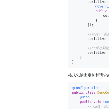
        serializer.
@Overri
public
                out
            }

        });

//示例3：
        serializer.
//::反序列
        serializer.
    }

格式化输出定制和请求处理定
@Configuration
public
class
DemoCo
@Bean
public
void
con
//示例1：