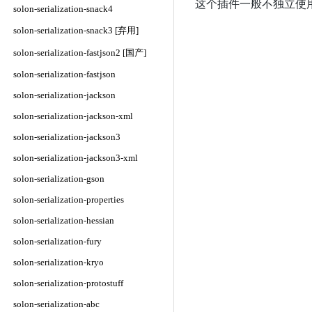
这个插件一般不独立使
solon-serialization-snack4
solon-serialization-snack3 [弃用]
solon-serialization-fastjson2 [国产]
solon-serialization-fastjson
solon-serialization-jackson
solon-serialization-jackson-xml
solon-serialization-jackson3
solon-serialization-jackson3-xml
solon-serialization-gson
solon-serialization-properties
solon-serialization-hessian
solon-serialization-fury
solon-serialization-kryo
solon-serialization-protostuff
solon-serialization-abc