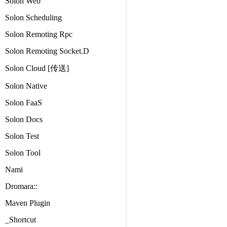
Solon Web
Solon Scheduling
Solon Remoting Rpc
Solon Remoting Socket.D
Solon Cloud [传送]
Solon Native
Solon FaaS
Solon Docs
Solon Test
Solon Tool
Nami
Dromara::
Maven Plugin
_Shortcut