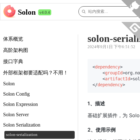
Solon
v4.0.4
solon-serial
体系概览
2024年9月1日 下午6:51:52
高阶架构图
接口字典
<
dependency
>
外部框架都要适配吗？不用！
<
groupId
>
org.no
<
artifactId
>
sol
Solon
</
dependency
>
Solon Config
1、描述
Solon Expression
Solon Server
基础扩展插件，为 Solon
Solon Serialization
2、使用示例
solon-serialization