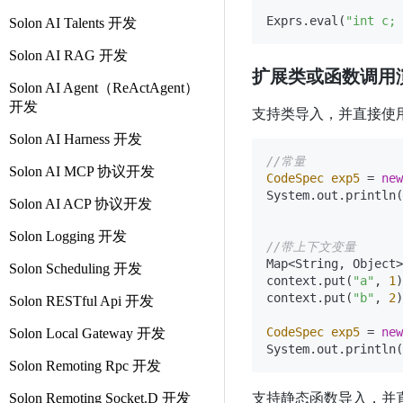
Exprs.eval(
"int c; 
Solon AI Talents 开发
Solon AI RAG 开发
扩展类或函数调用演
Solon AI Agent（ReActAgent）
开发
支持类导入，并直接使
Solon AI Harness 开发
//常量
Solon AI MCP 协议开发
CodeSpec
exp5
=
new
System.out.println(
Solon AI ACP 协议开发
Solon Logging 开发
//带上下文变量
Map<String, Object>
Solon Scheduling 开发
context.put(
"a"
, 
1
)
context.put(
"b"
, 
2
)
Solon RESTful Api 开发
CodeSpec
exp5
=
new
Solon Local Gateway 开发
Solon Remoting Rpc 开发
支持静态函数导入，并
Solon Remoting Socket.D 开发