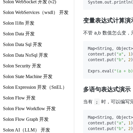
Solon WebSocket 开发 (v2)
System.out.println(
Solon WebServices（wsdl） 开发
变量表达式计算演
Solon I18n 开发
不管 a,b 数值怎么变
Solon Data 开发
Solon Data Sql 开发
Map<String, Object>
context.put(
"a"
, 
1
)
Solon Data NoSql 开发
context.put(
"b"
, 
2
)
Solon Security 开发
Exprs.eval(
"(a + b)
Solon State Machine 开发
Solon Expression 开发（SnEL）
多语句表达式演示
Solon Flow 开发
当有
时，可以编写完
;
Solon Flow Workflow 开发
Map<String, Object>
Solon Flow Graph 开发
context.put(
"a"
, 
1
)
context.put(
"b"
, 
2
)
Solon AI（LLM） 开发