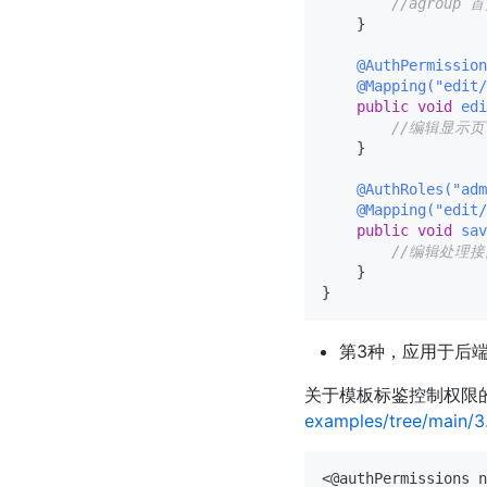
//agroup 
    }

@AuthPermission
@Mapping("edit/
public
void
edi
//编辑显示
    }

@AuthRoles("adm
@Mapping("edit/
public
void
sav
//编辑处理
    }

第3种，应用于后
关于模板标鉴控制权限
examples/tree/main/
<@authPermissions n