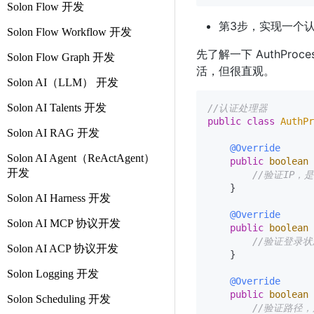
Solon Flow 开发
第3步，实现一个
Solon Flow Workflow 开发
先了解一下 AuthPr
Solon Flow Graph 开发
活，但很直观。
Solon AI（LLM） 开发
Solon AI Talents 开发
//认证处理器
public
class
AuthPr
Solon AI RAG 开发
@Override
Solon AI Agent（ReActAgent）
public
boolean
开发
//验证IP，
    }

Solon AI Harness 开发
@Override
Solon AI MCP 协议开发
public
boolean
//验证登录
Solon AI ACP 协议开发
    }

Solon Logging 开发
@Override
public
boolean
Solon Scheduling 开发
//验证路径