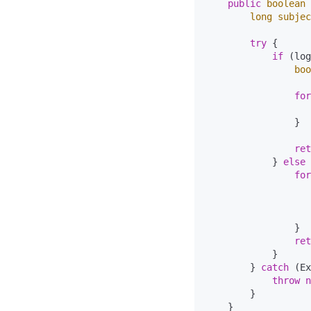
public
boolean
long
subjec
try
 {

if
 (log
boo
for
                   
                }

ret
            } 
else
 
for
                   
                }

ret
            }

        } 
catch
 (Ex
throw
n
        }

    }
