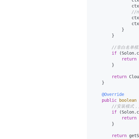
                ctx
                ctx
//n
                ctx
                ctx
            }

        }

//非白名单
if
 (Solon.c
return
        }

return
 Clou
    }

@Override
public
boolean
//安装模式
if
 (Solon.c
return
        }

return
 getS