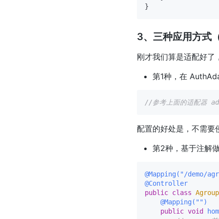
3、三种应用方式
刚才我们算是适配好了
第1种，在 Auth
//参考上面的适配器 addR
配置的好处是，不需要
第2种，基于注解做
@Mapping("/demo/agr
@Controller
public
class
Agroup
@Mapping("")
public
void
hom