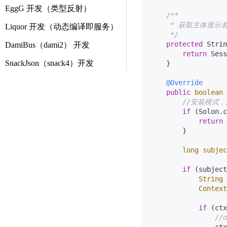
EggG 开发（类型反射）
/**

     * 获取主体显示名
Liquor 开发（动态编译即服务）
     */
protected
 Strin
DamiBus（dami2） 开发
return
 Sess
SnackJson（snack4）开发
    }

@Override
public
boolean
//安装模式
if
 (Solon.c
return
        }

long
subjec
if
 (subject
String
Context
if
 (ctx
//o