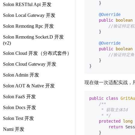
    }

Solon RESTful Api 开发
@Override
Solon Local Gateway 开发
public
boolean
Solon Remoting Rpc 开发
//验证特定权
    }

Solon Remoting Socket.D 开发
(v2)
@Override
public
boolean
Solon Cloud 开发（分布式套件）
//验证特定角
    }

Solon Cloud Gateway 开发
Solon Admin 开发
现在做一次适配实战，
Solon AOT & Native 开发
Solon FaaS 开发
public
class
GritAu
/**

Solon Docs 开发
     * 获取主体Id

     * */
Solon Test 开发
protected
long
return
 Sess
Nami 开发
    }
