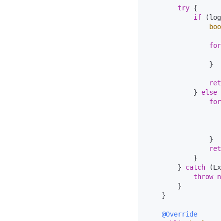
try
 {

if
 (log
boo
for
                   
                }

ret
            } 
else
 
for
                   
                }

ret
            }

        } 
catch
 (Ex
throw
n
        }

    }

@Override