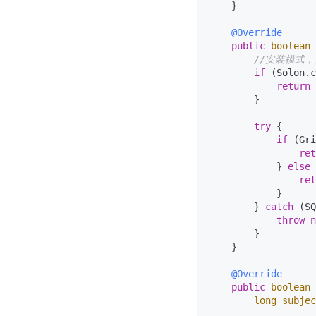
    }

@Override
public
boolean
//安装模式
if
 (Solon.c
return
        }

try
 {

if
 (Gri
ret
            } 
else
 
ret
            }

        } 
catch
 (SQ
throw
n
        }

    }

@Override
public
boolean
long
subjec