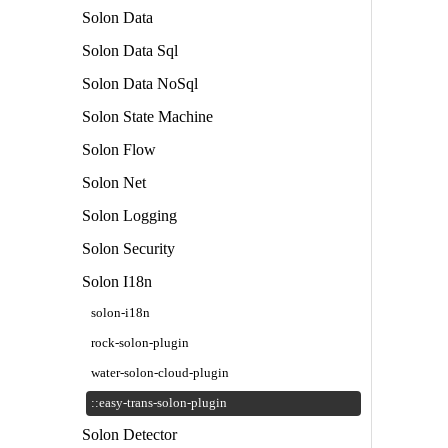
Solon Data
Solon Data Sql
Solon Data NoSql
Solon State Machine
Solon Flow
Solon Net
Solon Logging
Solon Security
Solon I18n
solon-i18n
rock-solon-plugin
water-solon-cloud-plugin
::easy-trans-solon-plugin
Solon Detector