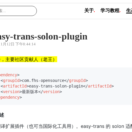
关于
.
学习教程
.
生
asy-trans-solon-plugin
11月12日 下午8:44:14
件，主要社区贡献人（老王）
pendency
>
<
groupId
>
com.fhs-opensource
</
groupId
>
<
artifactId
>
easy-trans-solon-plugin
</
artifactId
>
<
version
>
最新版本
</
version
>
ependency
>
描述
译扩展插件（也可当国际化工具用）。easy-trans 的 solon