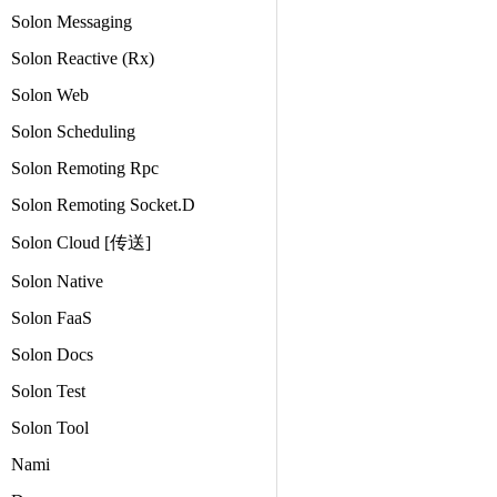
Solon Messaging
Solon Reactive (Rx)
Solon Web
Solon Scheduling
Solon Remoting Rpc
Solon Remoting Socket.D
Solon Cloud [传送]
Solon Native
Solon FaaS
Solon Docs
Solon Test
Solon Tool
Nami