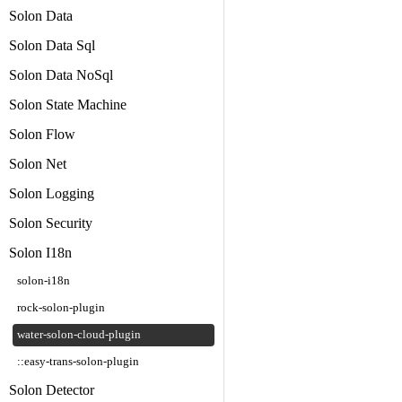
Solon Data
Solon Data Sql
Solon Data NoSql
Solon State Machine
Solon Flow
Solon Net
Solon Logging
Solon Security
Solon I18n
solon-i18n
rock-solon-plugin
water-solon-cloud-plugin
::easy-trans-solon-plugin
Solon Detector