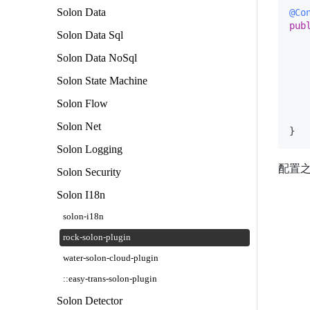
Solon Data
@Co
pub
Solon Data Sql
  
Solon Data NoSql
   
Solon State Machine
Solon Flow
    
Solon Net
Solon Logging
配置之
Solon Security
Solon I18n
solon-i18n
rock-solon-plugin
water-solon-cloud-plugin
::easy-trans-solon-plugin
Solon Detector