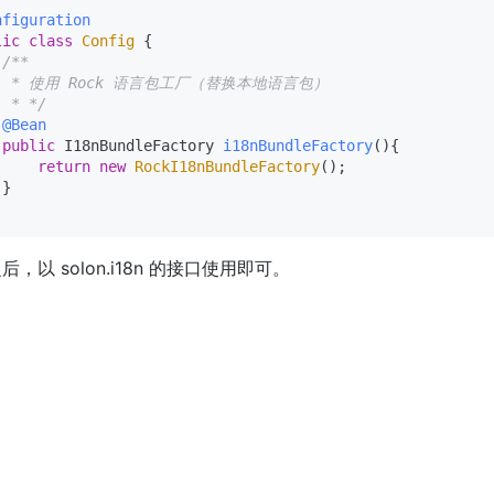
nfiguration
lic
class
Config
 {

/**

   * 使用 Rock 语言包工厂（替换本地语言包）

  * */
@Bean
public
 I18nBundleFactory 
i18nBundleFactory
()
{

return
new
RockI18nBundleFactory
();

}

后，以 solon.i18n 的接口使用即可。