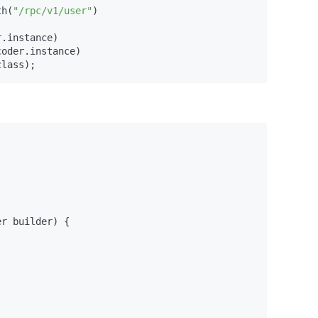
th(
"/rpc/v1/user"
)

.instance)

oder.instance)

er builder)
 {
