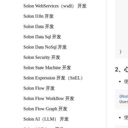
Solon WebServices（wsdl） 开发
Solon I18n 开发
   
   
Solon Data 开发
   
    
Solon Data Sql 开发
    
    
Solon Data NoSql 开发
Solon Security 开发
Solon State Machine 开发
2、心
Solon Expression 开发（SnEL）
使
Solon Flow 开发
@Na
Solon Flow Workflow 开发
Solon Flow Graph 开发
Solon AI（LLM） 开发