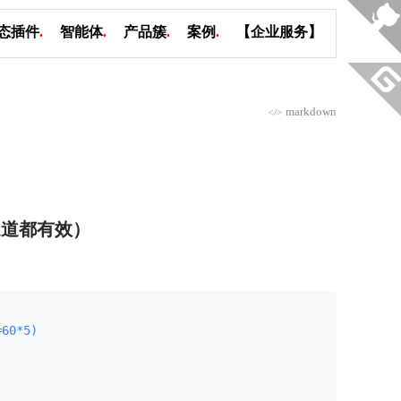
态插件
.
智能体
.
产品簇
.
案例
.
【企业服务】
markdown
</>
 通道都有效）
=60*5)