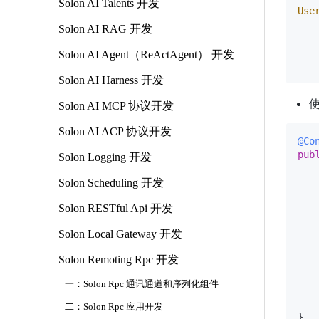
Solon AI Talents 开发
Use
   
Solon AI RAG 开发
   
   
Solon AI Agent（ReActAgent） 开发
Solon AI Harness 开发
Solon AI MCP 协议开发
Solon AI ACP 协议开发
@Co
pub
Solon Logging 开发
Solon Scheduling 开发
Solon RESTful Api 开发
Solon Local Gateway 开发
   
   
Solon Remoting Rpc 开发
   
    
一：Solon Rpc 通讯通道和序列化组件
    
    
二：Solon Rpc 应用开发