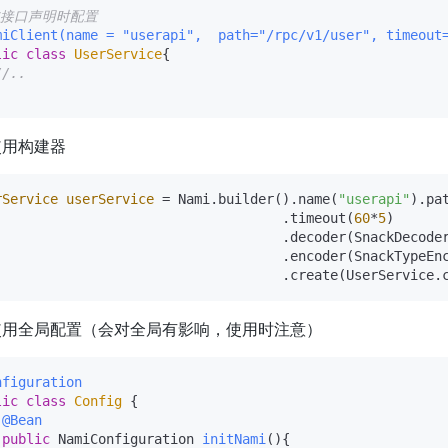
在接口声明时配置
miClient(name = "userapi",  path="/rpc/v1/user", timeout
lic
class
UserService
{

//..
使用构建器
rService
userService
=
 Nami.builder().name(
"userapi"
).pa
                                    .timeout(
60
*
5
)

                                    .decoder(SnackDecoder
                                    .encoder(SnackTypeEnc
使用全局配置（会对全局有影响，使用时注意）
nfiguration
lic
class
Config
 {

@Bean
public
 NamiConfiguration 
initNami
()
{
