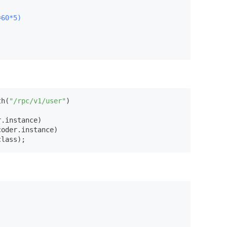
=60*5)
th(
"/rpc/v1/user"
)

.instance)

oder.instance)
