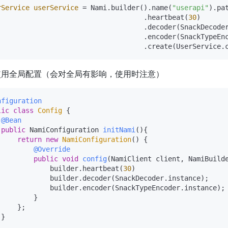
rService
userService
=
 Nami.builder().name(
"userapi"
).pa
                                    .heartbeat(
30
)

                                    .decoder(SnackDecoder
                                    .encoder(SnackTypeEnc
使用全局配置（会对全局有影响，使用时注意）
nfiguration
lic
class
Config
 {

@Bean
public
 NamiConfiguration 
initNami
()
{

return
new
NamiConfiguration
() {

@Override
public
void
config
(NamiClient client, NamiBuild
             builder.heartbeat(
30
)

             builder.decoder(SnackDecoder.instance);

             builder.encoder(SnackTypeEncoder.instance);

        }

    };

}
