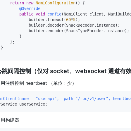
return
new
NamiConfiguration
() {

@Override
public
void
config
(NamiClient client, NamiBuild
             builder.timeout(
60
*
5
);

             builder.decoder(SnackDecoder.instance);

             builder.encoder(SnackTypeEncoder.instance);

        }

    };

}

跳间隔控制（仅对 socket、websocket 通道有
用注解控制 heartbeat （单位：少）
miClient(name = "userapi",  path="/rpc/v1/user", heartbe
使用构建器