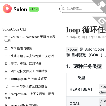
Solon
v4.0.4
loop 循环任
SolonCode CLI
一：v2026.7.30 soloncode 更新与兼容
2026年7月30日 下午12:07:02
说明
二：学习指南与视频
是 SolonC
/loop
和
目标驱动（GOAL）
三：快速开始，从安装到第一次对话
四：安装、更新、卸载详解
1、两种任务类型
五：四个记忆文件及工作区结构
类型
六：settings.json 与 Web 设置页
七：mount 与多工作区自然融合
/l
HEARTBEAT
che
八：compression（上下文压缩）配置
指南
/l
GOAL
九：agent skills 配置说明