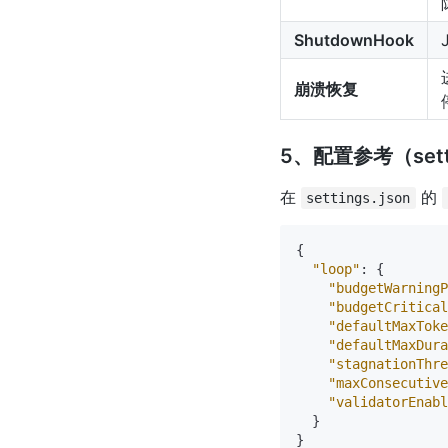
ShutdownHook
崩溃恢复
5、配置参考（setti
在
的
settings.json
{
"loop"
:
{
"budgetWarning
"budgetCritical
"defaultMaxToke
"defaultMaxDura
"stagnationThre
"maxConsecutiv
"validatorEnabl
}
}