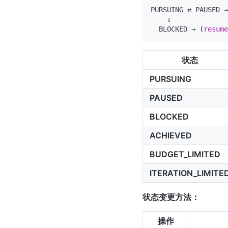
PURSUING ⇄ PAUSED →
    ↓

  BLOCKED → (
resume
状态
PURSUING
PAUSED
BLOCKED
ACHIEVED
BUDGET_LIMITED
ITERATION_LIMITE
状态变更方法：
操作