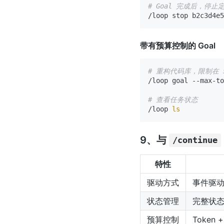
# Goal 完成后，停止
带有预算控制的 Goal
# 重构代码库，限制在 50
/loop goal --max-to
# 查看任务状态
/loop 
ls
9、与
/continue
特性
驱动方式
事件驱
状态管理
完整状态
预算控制
Token