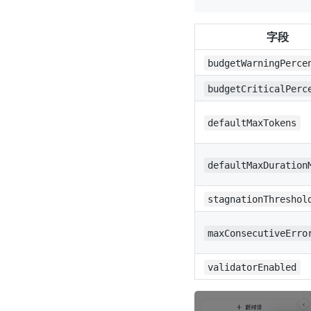
字段
budgetWarningPerce
budgetCriticalPerc
defaultMaxTokens
defaultMaxDuration
stagnationThreshol
maxConsecutiveErro
validatorEnabled