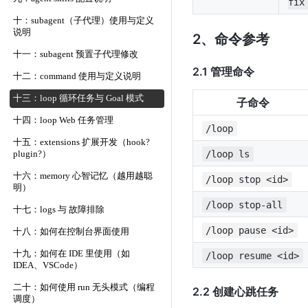
fix
十：subagent（子代理）使用与定义
说明
2、命令参考
十一：subagent 预置子代理修改
2.1 管理命令
十二：command 使用与定义说明
十三：loop 循环任务与 Goal 模式
子命令
十四：loop Web 任务管理
/loop
十五：extensions 扩展开发（hook?
/loop ls
plugin?）
十六：memory 心智记忆（越用越聪
/loop stop <id>
明）
/loop stop-all
十七：logs 与 故障排除
/loop pause <id>
十八：如何在控制台界面使用
十九：如何在 IDE 里使用（如
/loop resume <id>
IDEA、VSCode）
二十：如何使用 run 无头模式（编程
2.2 创建心跳任务
调度）