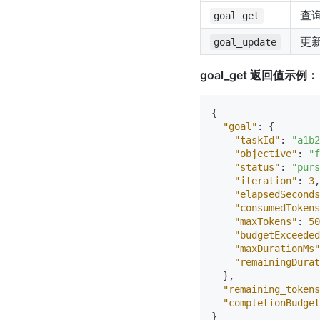
查
goal_get
更
goal_update
goal_get 返回值示例：
{
"goal"
:
{
"taskId"
:
"a1b2
"objective"
:
"f
"status"
:
"purs
"iteration"
:
3
,
"elapsedSeconds
"consumedTokens
"maxTokens"
:
50
"budgetExceeded
"maxDurationMs"
"remainingDura
}
,
"remaining_tokens
"completionBudget
}