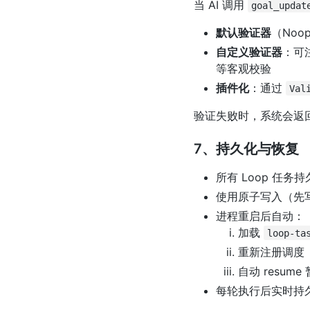
当 AI 调用
goal_updat
默认验证器
（Noo
自定义验证器
：可
等客观校验
插件化
：通过
Val
验证失败时，系统会返回
7、持久化与恢复
所有 Loop 任
使用原子写入（先
进程重启后自动：
加载
loop-ta
重新注册调度
自动 resume
每轮执行后实时持