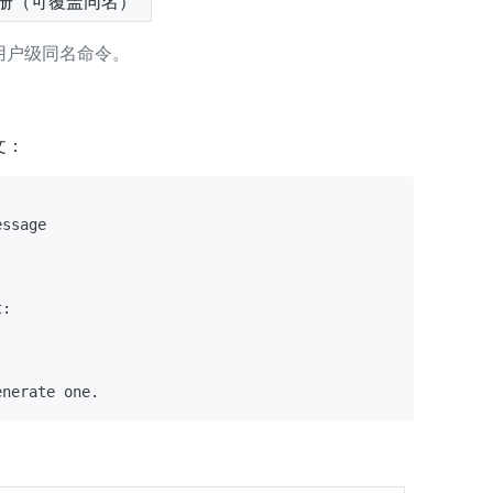
册（可覆盖同名）
用户级同名命令。
文：
:
