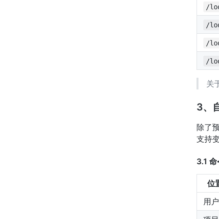
/lo
/lo
/lo
/lo
关
3、
除了
支持变
3.1
位
用户