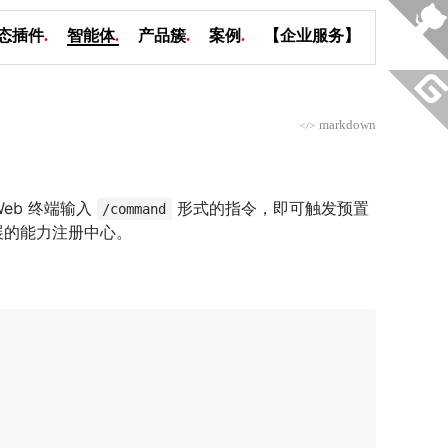
态插件
.
智能体
.
产品簇
.
案例
.
【企业服务】
markdown
</>
 Web 终端输入
形式的指令，即可触发预置
/command
扩展的能力注册中心。