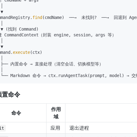
 cmdName + args

│

▼

mmandRegistry.
find
(cmdName)  ──→  未找到?  ──→  回退到 Agen
│

 ▼ (找到 Command)

 CommandContext（封装 engine, session, args 等）

│

▼

mmand.
execute
(ctx)

│

  ├── 内置命令 → 直接处理（清空会话、切换模型等）

│

预置命令
作用
命令
域
应用
退出进程
it