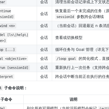
会话
清理当前会话记录或上下文状
ear
恢复最后一个未完成的任务（
ntinue
会话
参数跨会话继续
sionId]
sessionId
会话
（当前会话）回退最近 n 条消息
wind <n>
del [ls\|help\|
会话
查看或切换模型
e>]
会话
循环任务与 Goal 管理（详见
op [...]
会话
的简化模式，直
al <objective>
/loop goal
会话
重新执行上一次任务（支持跨
run [sessionId]
会话
跨会话中断当前正在执行的任
terpret
子命令说明：
l
子命令
说明
列出所有可用模型（当前活跃模型会标记
del
(act