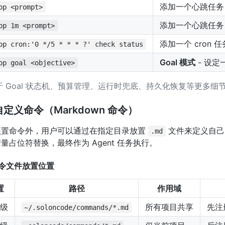
添加一个心跳任务
op <prompt>
添加一个心跳任务
op 1m <prompt>
添加一个 cron 任
op cron:'0 */5 * * * ?' check status
Goal 模式
- 设定
op goal <objective>
于 Goal 状态机、预算管理、运行时兜底、持久化恢复等更多细
自定义命令（Markdown 命令）
预置命令外，用户可以通过在指定目录放置
文件来定义自己的命
.md
量占位符替换，最终作为 Agent 任务执行。
 命令文件放置位置
置
路径
作用域
级
所有项目共享
先注
~/.soloncode/commands/*.md