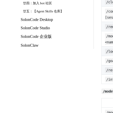
/cl
廿四：加入 bot 社区
/co
廿五：【Agent Skills 仓库】
[ses
SolonCode Desktop
/re
SolonCode Studio
/mo
SolonCode 企业版
<nam
SolonClaw
/lo
/go
/re
/in
/mode
/mo