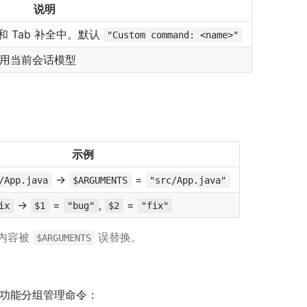
说明
和 Tab 补全中。默认
"Custom command: <name>"
用当前会话模型
示例
→
=
/App.java
$ARGUMENTS
"src/App.java"
→
=
,
=
ix
$1
"bug"
$2
"fix"
内容被
误替换。
$ARGUMENTS
功能分组管理命令：