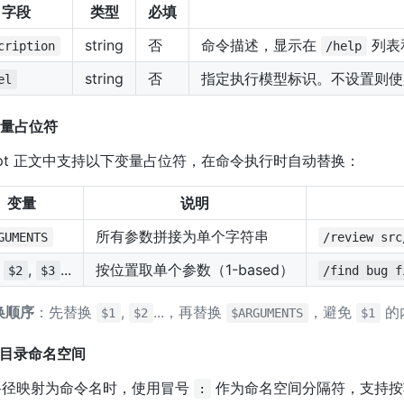
字段
类型
必填
string
否
命令描述，显示在
列表
cription
/help
string
否
指定执行模型标识。不设置则使
el
 变量占位符
mpt 正文中支持以下变量占位符，在命令执行时自动替换：
变量
说明
所有参数拼接为单个字符串
GUMENTS
/review src
,
,
...
按位置取单个参数（1-based）
$2
$3
/find bug f
换顺序
：先替换
,
...，再替换
，避免
的
$1
$2
$ARGUMENTS
$1
 子目录命名空间
路径映射为命令名时，使用冒号
作为命名空间分隔符，支持按
: