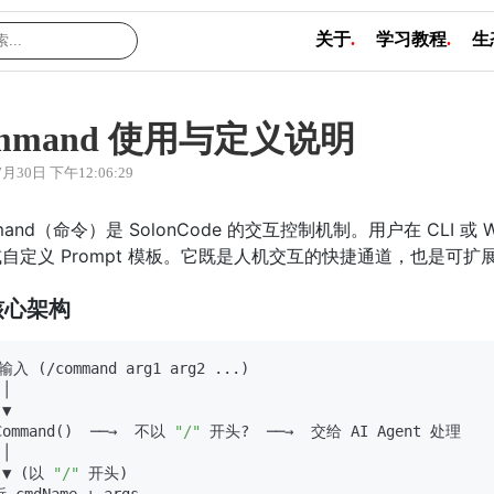
关于
.
学习教程
.
生
ommand 使用与定义说明
7月30日 下午12:06:29
mand（命令）是 SolonCode 的交互控制机制。用户在 CLI 或
自定义 Prompt 模板。它既是人机交互的快捷通道，也是可
核心架构
入 (/command arg1 arg2 ...)

│

▼

Command()  ──→  不以 
"/"
 开头?  ──→  交给 AI Agent 处理

│

 ▼ (以 
"/"
 开头)
