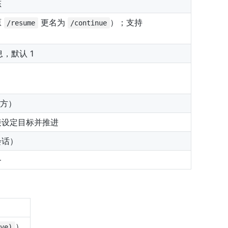
态
原
更名为
）；支持
/resume
/continue
，默认 1
下方）
接设定目标并推进
会话）
务
）
ive)