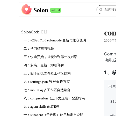
Solon
v4.0.4
c
SolonCode CLI
一：v2026.7.30 soloncode 更新与兼容说明
2026年
二：学习指南与视频
Com
三：快速开始，从安装到第一次对话
功能或
四：安装、更新、卸载详解
1、
五：四个记忆文件及工作区结构
六：settings.json 与 Web 设置页
用户输
七：mount 与多工作区自然融合
    
    
八：compression（上下文压缩）配置指南
 is
    
九：agent skills 配置说明
   
十：subagent（子代理）使用与定义说明