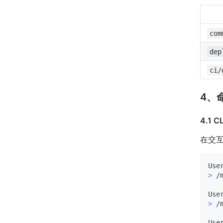
com
dep
ci/
4、
4.1 C
在交
> 
/
> 
/