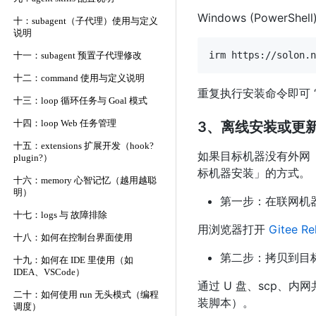
Windows (PowerShell)
十：subagent（子代理）使用与定义
说明
十一：subagent 预置子代理修改
十二：command 使用与定义说明
重复执行安装命令即可 
十三：loop 循环任务与 Goal 模式
十四：loop Web 任务管理
3、离线安装或更新
十五：extensions 扩展开发（hook?
如果目标机器没有外网
plugin?）
标机器安装」的方式。
十六：memory 心智记忆（越用越聪
明）
第一步：在联网机
十七：logs 与 故障排除
用浏览器打开
Gitee R
十八：如何在控制台界面使用
第二步：拷贝到目
十九：如何在 IDE 里使用（如
IDEA、VSCode）
通过 U 盘、scp、
二十：如何使用 run 无头模式（编程
装脚本）。
调度）