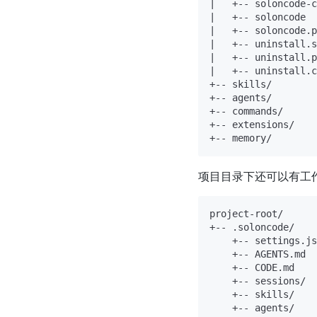
|   +-- soloncode-c
|   +-- soloncode

|   +-- soloncode.p
|   +-- uninstall.s
|   +-- uninstall.p
|   +-- uninstall.c
+-- skills/       
+-- agents/      
+-- commands/    
+-- extensions/   
项目目录下还可以有工
project-root/

+-- .soloncode/

    +-- settings.js
    +-- AGENTS.md

    +-- CODE.md

    +-- sessions/

    +-- skills/

    +-- agents/
