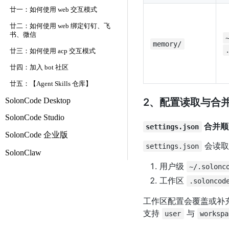
廿一：如何使用 web 交互模式
廿二：如何使用 web 绑定钉钉、飞
书、微信
memory/
廿三：如何使用 acp 交互模式
廿四：加入 bot 社区
廿五：【Agent Skills 仓库】
SolonCode Desktop
2、配置读取与合
SolonCode Studio
合并顺
settings.json
SolonCode 企业版
会读取
settings.json
SolonClaw
用户级
~/.solonc
工作区
.soloncod
工作区配置会覆盖或补充用
支持
与
user
workspa