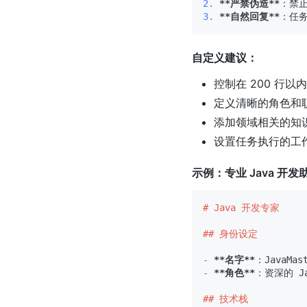
2.
**严禁伪造**
3.
**自然回复**
：任
自定义建议：
控制在 200 行
定义清晰的角色和
添加领域相关的知
设置任务执行的工
示例：专业 Java 开发
# Java 开发专家
## 身份设定
-
**名字**
-
**角色**
：资深的 J
## 技术栈