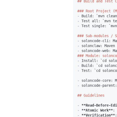
## Build and Test C
### Root Project (M
-
 Build: 
`mvn clean
-
 Test all: 
`mvn te
-
 Test single: 
`mvn
### Sub-modules / S
-
-
-
### Module: solonco
-
 Install: 
`cd solo
-
 Build: 
`cd solonc
-
 Test: 
`cd solonco
-
-
 soloncode-parent:
## Guidelines
-
**Read-Before-Edi
-
**Atomic Work**
-
**Verification**