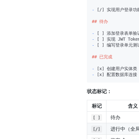
-
 [/] 实现用户登录功能
## 待办
-
-
-
 [ ] 编写登录单元测试
## 已完成
-
-
状态标记：
标记
含义
待办
[ ]
进行中（全
[/]