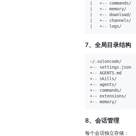
|   +-- commands/

|   +-- memory/

|   +-- download/

|   +-- channels/

7、全局目录结构
~/.soloncode/

+-- settings.json

+-- AGENTS.md

+-- skills/

+-- agents/

+-- commands/

+-- extensions/

8、会话管理
每个会话独立存储：