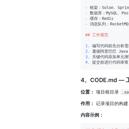
-
-
-
-
 消息队列：RocketMQ、
## 工作规范
1.
2.
3.
4.
4、CODE.md 
位置：
项目根目录
.so
作用：
记录项目的构建
内容示例：