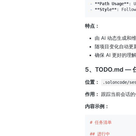
-
**Path Usage**
: U
-
**Style**
特点：
由 AI 动态生成和
随项目变化自动更
确保 AI 更好的理
5、TODO.md —
位置：
.soloncode/se
作用：
跟踪当前会话的
内容示例：
# 任务清单
## 进行中