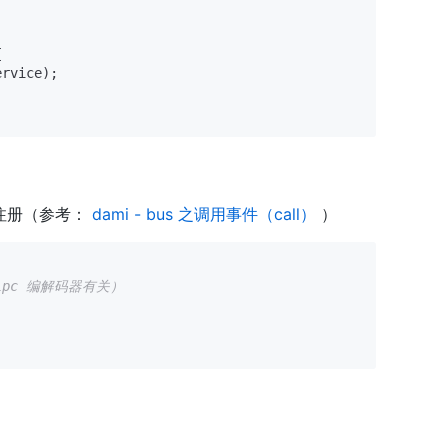


rvice);

 模式注册（参考：
dami - bus 之调用事件（call）
）
lpc 编解码器有关）