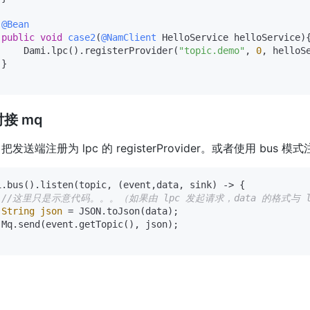
@Bean
public
void
case2
(
@NamClient
 HelloService helloService)
{
     Dami.lpc().registerProvider(
"topic.demo"
, 
0
, helloSe
}

对接 mq
发送端注册为 lpc 的 registerProvider。或者使用 bus
i.bus().listen(topic, (event,data, sink) -> {

//这里只是示意代码。。。（如果由 lpc 发起请求，data 的格式与 
String
json
=
 JSON.toJson(data);

 Mq.send(event.getTopic(), json);
