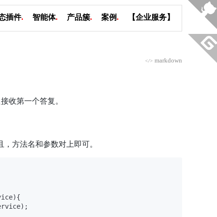
态插件
.
智能体
.
产品簇
.
案例
.
【企业服务】
markdown
</>
）只接收第一个答复。
）。且，方法名和参数对上即可。
vice)
{

rvice);
