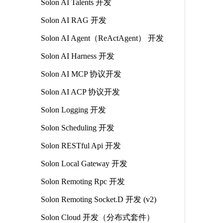
Solon AI Talents 开发
Solon AI RAG 开发
Solon AI Agent（ReActAgent） 开发
Solon AI Harness 开发
Solon AI MCP 协议开发
Solon AI ACP 协议开发
Solon Logging 开发
Solon Scheduling 开发
Solon RESTful Api 开发
Solon Local Gateway 开发
Solon Remoting Rpc 开发
Solon Remoting Socket.D 开发 (v2)
Solon Cloud 开发（分布式套件）