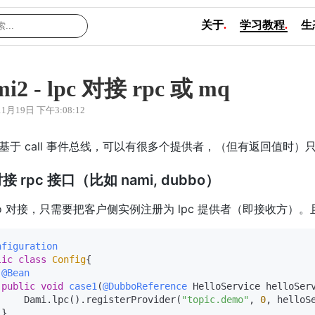
关于
.
学习教程
.
生
mi2 - lpc 对接 rpc 或 mq
11月19日 下午3:08:12
 是基于 call 事件总线，可以有很多个提供者，（但有返回值时
接 rpc 接口（比如 nami, dubbo）
bo 对接，只需要把客户侧实例注册为 lpc 提供者（即接收方
nfiguration
lic
class
Config
{

@Bean
public
void
case1
(
@DubboReference
 HelloService helloSer
     Dami.lpc().registerProvider(
"topic.demo"
, 
0
, helloSe
}
