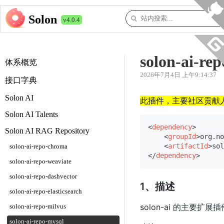
Solon
v4.0.4
solon-ai-re
体系概览
2026年7月4日 上午9:14:37
接口字典
Solon AI
此插件，主要社区贡献
Solon AI Talents
<
dependency
>
Solon AI RAG Repository
<
groupId
>
org.no
<
artifactId
>
sol
solon-ai-repo-chroma
</
dependency
>
solon-ai-repo-weaviate
solon-ai-repo-dashvector
1、描述
solon-ai-repo-elasticsearch
solon-ai 的主要扩展
solon-ai-repo-milvus
solon-ai-repo-mysql