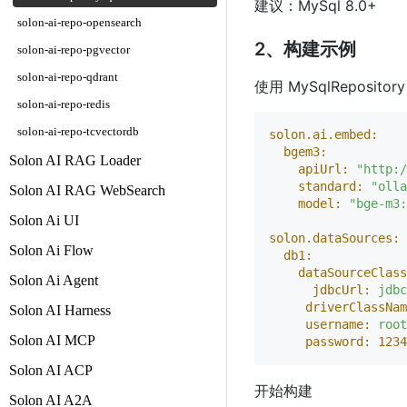
建议：MySql 8.0+
solon-ai-repo-opensearch
2、构建示例
solon-ai-repo-pgvector
solon-ai-repo-qdrant
使用 MySqlRepo
solon-ai-repo-redis
solon-ai-repo-tcvectordb
solon.ai.embed:
bgem3:
Solon AI RAG Loader
apiUrl:
"http:/
standard:
"olla
Solon AI RAG WebSearch
model:
"bge-m3:
Solon Ai UI
solon.dataSources:
Solon Ai Flow
db1:
dataSourceClass
Solon Ai Agent
jdbcUrl:
jdbc
driverClassNam
Solon AI Harness
username:
root
Solon AI MCP
password:
1234
Solon AI ACP
开始构建
Solon AI A2A