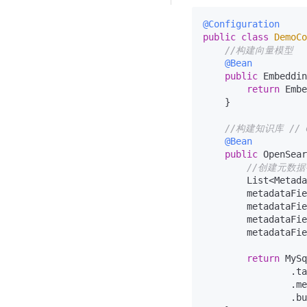
@Configuration
public
class
DemoCo
//构建向量模型
@Bean
public
 Embeddin
return
 Embe
    }

//构建知识库 // 
@Bean
public
 OpenSear
//创建元数
        List<Metada
        metadataFie
        metadataFie
        metadataFie
        metadataFie
return
 MySq
                .ta
                .me
                .bu