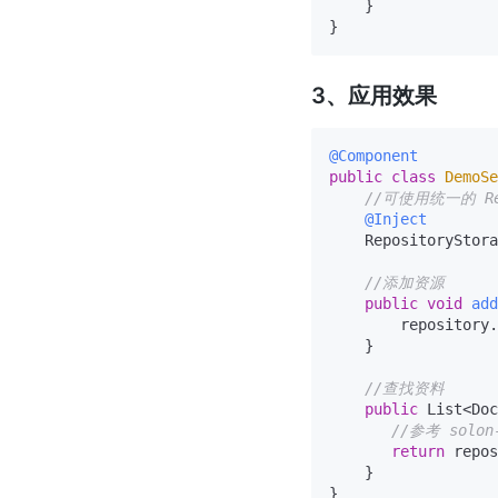
    }

3、应用效果
@Component
public
class
DemoSe
//可使用统一的 Rep
@Inject
    RepositoryStora
//添加资源
public
void
add
        repository.
    }

//查找资料
public
 List<Doc
//参考 solon
return
 repos
    }
