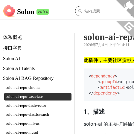
Solon
v4.0.4
solon-ai-re
体系概览
2026年7月4日 上午9:14:11
接口字典
Solon AI
此插件，主要社区贡献
Solon AI Talents
<
dependency
>
Solon AI RAG Repository
<
groupId
>
org.no
<
artifactId
>
sol
solon-ai-repo-chroma
</
dependency
>
solon-ai-repo-weaviate
solon-ai-repo-dashvector
1、描述
solon-ai-repo-elasticsearch
solon-ai 的主要扩展插
solon-ai-repo-milvus
solon-ai-repo-mysql