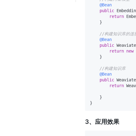
@Bean
public
 Embeddin
return
 Embe
    }

//构建知识库的连
@Bean
public
 Weaviate
return
new
    }

//构建知识库
@Bean
public
 Weaviate
return
 Weav
                   
    }

3、应用效果