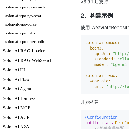
v3.9.1 后支持
solon-ai-repo-opensearch
2、构建示例
solon-ai-repo-pgvector
solon-ai-repo-qdrant
使用 WeaviateRep
solon-ai-repo-redis
solon-ai-repo-tcvectordb
solon.ai.embed:
bgem3:
Solon AI RAG Loader
apiUrl:
"http:/
standard:
"olla
Solon AI RAG WebSearch
model:
"bge-m3:
Solon Ai UI
solon.ai.repo:
Solon Ai Flow
weaviate:
url:
"http://lo
Solon Ai Agent
Solon AI Harness
开始构建
Solon AI MCP
Solon AI ACP
@Configuration
public
class
DemoCo
Solon AI A2A
//构建向量模型