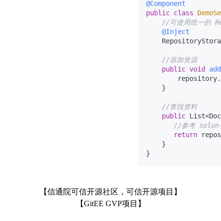
@Component
public
class
DemoSe
//可使用统一的 Rep
@Inject
    RepositoryStora
//添加资源
public
void
add
        repository.
    }

//查找资料
public
 List<Doc
//参考 solon
return
 repos
    }

【信通院可信开源社区，可信开源项目】
【GitEE GVP项目】