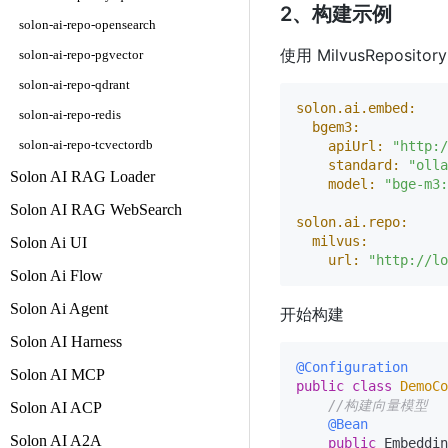
2、构建示例
solon-ai-repo-opensearch
使用 MilvusRepos
solon-ai-repo-pgvector
solon-ai-repo-qdrant
solon.ai.embed:
solon-ai-repo-redis
bgem3:
solon-ai-repo-tcvectordb
apiUrl:
"http:/
standard:
"olla
Solon AI RAG Loader
model:
"bge-m3:
Solon AI RAG WebSearch
solon.ai.repo:
milvus:
Solon Ai UI
url:
"http://lo
Solon Ai Flow
Solon Ai Agent
开始构建
Solon AI Harness
@Configuration
Solon AI MCP
public
class
DemoCo
//构建向量模型
Solon AI ACP
@Bean
Solon AI A2A
public
 Embeddin