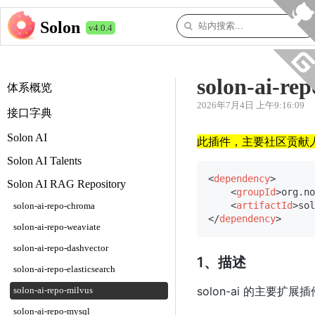
Solon
v4.0.4
solon-ai-re
体系概览
2026年7月4日 上午9:16:09
接口字典
Solon AI
此插件，主要社区贡献人（l
Solon AI Talents
<
dependency
>
Solon AI RAG Repository
<
groupId
>
org.no
<
artifactId
>
sol
solon-ai-repo-chroma
</
dependency
>
solon-ai-repo-weaviate
solon-ai-repo-dashvector
1、描述
solon-ai-repo-elasticsearch
solon-ai 的主要扩展插
solon-ai-repo-milvus
solon-ai-repo-mysql