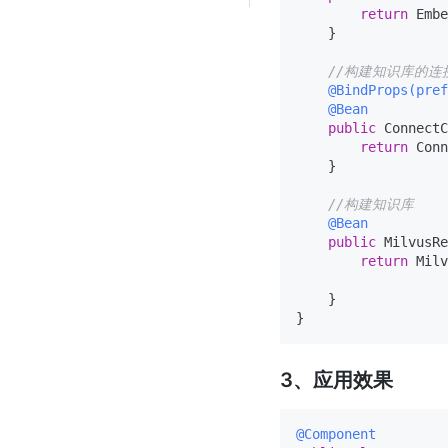
return
 Embe
    }

//构建知识库的连
@BindProps(pref
@Bean
public
 ConnectC
return
 Conn
    }

//构建知识库
@Bean
public
 MilvusRe
return
 Milv
                   
    }

3、应用效果
@Component