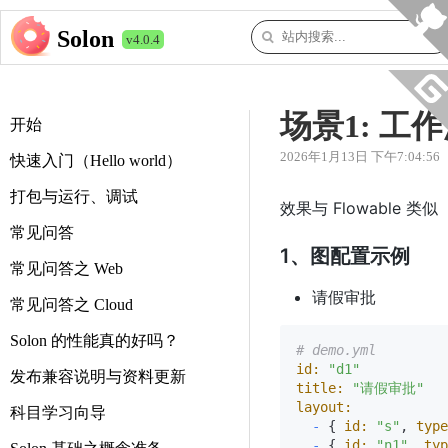
Solon
v4.0.4
场景1: 
开始
2026年1月13日 下午7:04:56
快速入门（Hello world）
打包与运行、调试
效果与 Flowable
常见问答
1、图配置示例
常见问答之 Web
请假审批
常见问答之 Cloud
Solon 的性能真的好吗？
# demo.yml
id:
"d1"
发布兼容说明与资料更新
title:
"请假审批"
layout:
科目学习向导
-
 { 
id:
"s"
, 
type
-
 { 
id:
"n1"
, 
typ