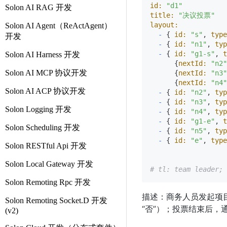
id:
"d1"
Solon AI RAG 开发
title:
"决议投票"
layout:
Solon AI Agent（ReActAgent）
-
 { 
id:
"s"
, 
type
开发
-
 { 
id:
"n1"
, 
typ
-
 { 
id:
"g1-s"
, 
t
Solon AI Harness 开发
      {
nextId:
"n2"
Solon AI MCP 协议开发
      {
nextId:
"n3"
      {
nextId:
"n4"
Solon AI ACP 协议开发
-
 { 
id:
"n2"
, 
typ
-
 { 
id:
"n3"
, 
typ
Solon Logging 开发
-
 { 
id:
"n4"
, 
typ
-
 { 
id:
"g1-e"
, 
t
Solon Scheduling 开发
-
 { 
id:
"n5"
, 
typ
-
 { 
id:
"e"
, 
type
Solon RESTful Api 开发
Solon Local Gateway 开发
# tl: team leader; 
Solon Remoting Rpc 开发
描述：商务人员发起项
Solon Remoting Socket.D 开发
“否”）；投票结束后，
(v2)