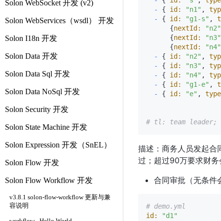
-
 { 
id:
"s"
, 
type
Solon WebSocket 开发 (v2)
-
 { 
id:
"n1"
, 
typ
-
 { 
id:
"g1-s"
, 
t
Solon WebServices（wsdl） 开发
      {
nextId:
"n2"
      {
nextId:
"n3"
Solon I18n 开发
      {
nextId:
"n4"
Solon Data 开发
-
 { 
id:
"n2"
, 
typ
-
 { 
id:
"n3"
, 
typ
Solon Data Sql 开发
-
 { 
id:
"n4"
, 
typ
-
 { 
id:
"g1-e"
, 
t
Solon Data NoSql 开发
-
 { 
id:
"e"
, 
type
Solon Security 开发
# tl: team leader; 
Solon State Machine 开发
Solon Expression 开发（SnEL）
描述：商务人员发起合
过；超过90万要求财务
Solon Flow 开发
合同审批（无条件
Solon Flow Workflow 开发
v3.8.1 solon-flow-workflow 更新与兼
容说明
# demo.yml
id:
"d1"