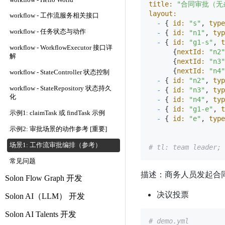
workflow - Hello World
title:
"合同审批（无
layout:
workflow - 工作流服务相关接口
-
 { 
id:
"s"
, 
type
workflow - 任务状态与动作
-
 { 
id:
"n1"
, 
typ
-
 { 
id:
"g1-s"
, 
t
workflow - WorkflowExecutor 接口详
      {
nextId:
"n2"
解
      {
nextId:
"n3"
      {
nextId:
"n4"
workflow - StateController 状态控制
-
 { 
id:
"n2"
, 
typ
workflow - StateRepository 状态持久
-
 { 
id:
"n3"
, 
typ
化
-
 { 
id:
"n4"
, 
typ
-
 { 
id:
"g1-e"
, 
t
示例1: claimTask 或 findTask 示例
-
 { 
id:
"e"
, 
type
示例2: 审批场景的动作参考 [重要]
场景1: 工作流审批编排（参考）
# tl: team leader; 
常见问题
描述：商务人员发起合
Solon Flow Graph 开发
决议投票
Solon AI（LLM） 开发
Solon AI Talents 开发
# demo.yml