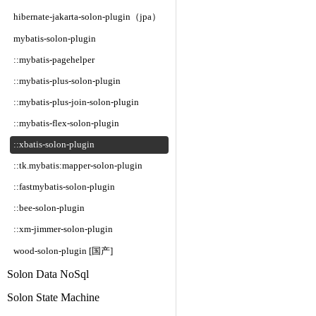
hibernate-jakarta-solon-plugin（jpa）
mybatis-solon-plugin
::mybatis-pagehelper
::mybatis-plus-solon-plugin
::mybatis-plus-join-solon-plugin
::mybatis-flex-solon-plugin
::xbatis-solon-plugin
::tk.mybatis:mapper-solon-plugin
::fastmybatis-solon-plugin
::bee-solon-plugin
::xm-jimmer-solon-plugin
wood-solon-plugin [国产]
Solon Data NoSql
Solon State Machine