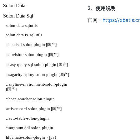
Solon Data
2、使用说明
Solon Data Sql
官网：
https://xbatis.c
solon-data-sqlutils
solon-data-rx-sqlutils
::beetlsql-solon-plugin [国产]
::dbvisitor-solon-plugin [国产]
::easy-query:sql-solon-plugin [国产]
::sagacity-sqltoy-solon-plugin [国产]
::anyline-environment-solon-plugin
[国产]
::bean-searcher-solon-plugin
activerecord-solon-plugin [国产]
::auto-table-solon-plugin
::sorghum-ddl-solon-plugin
hibernate-solon-plugin（jpa）