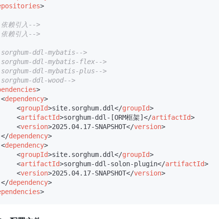
epositories
>
--依赖引入-->
--依赖引入-->
-sorghum-ddl-mybatis-->
-sorghum-ddl-mybatis-flex-->
-sorghum-ddl-mybatis-plus-->
-sorghum-ddl-wood-->
pendencies
>
<
dependency
>
<
groupId
>
site.sorghum.ddl
</
groupId
>
<
artifactId
>
sorghum-ddl-[ORM框架]
</
artifactId
>
<
version
>
2025.04.17-SNAPSHOT
</
version
>
</
dependency
>
<
dependency
>
<
groupId
>
site.sorghum.ddl
</
groupId
>
<
artifactId
>
sorghum-ddl-solon-plugin
</
artifactId
>
<
version
>
2025.04.17-SNAPSHOT
</
version
>
</
dependency
>
ependencies
>