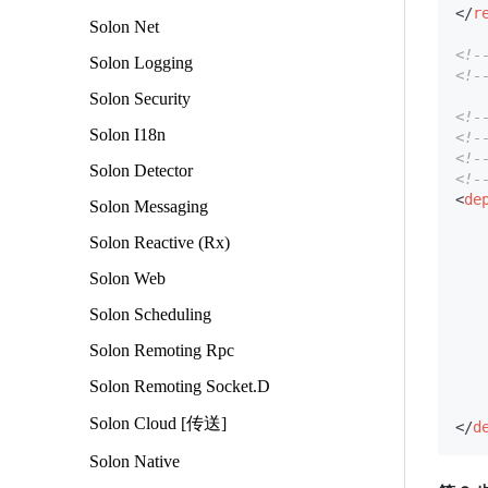
</
r
Solon Net
<!
Solon Logging
<!
Solon Security
<!-
Solon I18n
<!-
<!-
Solon Detector
<!-
<
de
Solon Messaging
Solon Reactive (Rx)
Solon Web
Solon Scheduling
Solon Remoting Rpc
Solon Remoting Socket.D
Solon Cloud [传送]
</
d
Solon Native