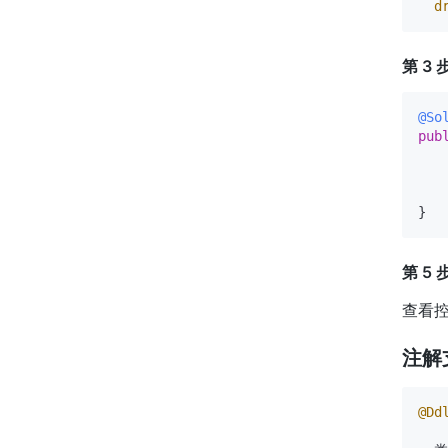
d
第 3
@So
pub
   
    
第 5
查看
注解
@Dd