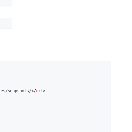
ies/snapshots/
</
url
>