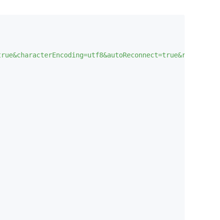
true&characterEncoding=utf8&autoReconnect=true&rewriteBa