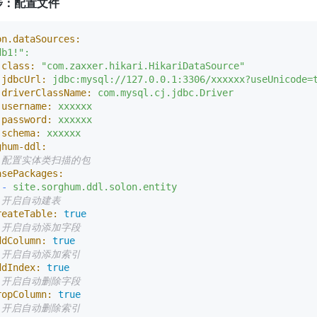
 步：配置文件
on.dataSources:
db1!"
:
class:
"com.zaxxer.hikari.HikariDataSource"
jdbcUrl:
jdbc:mysql://127.0.0.1:3306/xxxxxx?useUnicode=
driverClassName:
com.mysql.cj.jdbc.Driver
username:
xxxxxx
password:
xxxxxx
schema:
xxxxxx
ghum-ddl:
 配置实体类扫描的包
asePackages:
-
site.sorghum.ddl.solon.entity
 开启自动建表
reateTable:
true
 开启自动添加字段
ddColumn:
true
 开启自动添加索引
ddIndex:
true
 开启自动删除字段
ropColumn:
true
 开启自动删除索引