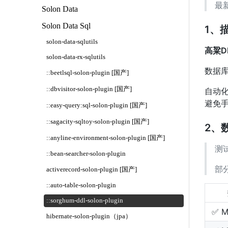
最
Solon Data
Solon Data Sql
1、
solon-data-sqlutils
高粱D
solon-data-rx-sqlutils
数据
::beetlsql-solon-plugin [国产]
::dbvisitor-solon-plugin [国产]
自动
避免手
::easy-query:sql-solon-plugin [国产]
::sagacity-sqltoy-solon-plugin [国产]
2、
::anyline-environment-solon-plugin [国产]
测
::bean-searcher-solon-plugin
部
activerecord-solon-plugin [国产]
::auto-table-solon-plugin
::sorghum-ddl-solon-plugin
✅ M
hibernate-solon-plugin（jpa）