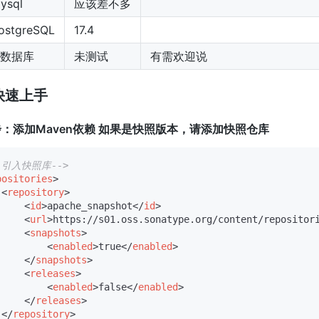
ysql
应该差不多
ostgreSQL
17.4
数据库
未测试
有需欢迎说
快速上手
 步：添加Maven依赖 如果是快照版本，请添加快照仓库
--引入快照库-->
positories
>
<
repository
>
<
id
>
apache_snapshot
</
id
>
<
url
>
https://s01.oss.sonatype.org/content/repositor
<
snapshots
>
<
enabled
>
true
</
enabled
>
</
snapshots
>
<
releases
>
<
enabled
>
false
</
enabled
>
</
releases
>
</
repository
>