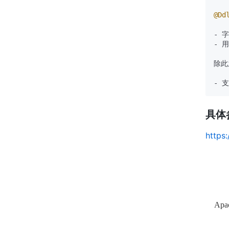
@Dd
- 
- 
除此
具体
https
Apa