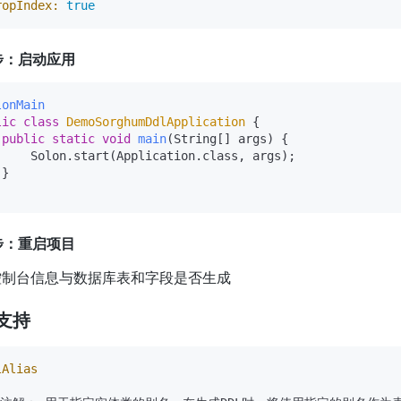
ropIndex:
true
 步：启动应用
lonMain
lic
class
DemoSorghumDdlApplication
 {

public
static
void
main
(String[] args)
 {

     Solon.start(Application.class, args);

}

 步：重启项目
控制台信息与数据库表和字段是否生成
支持
lAlias