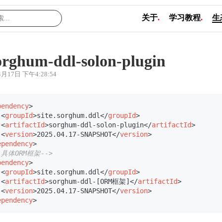
关于
.
学习教程
.
生
orghum-ddl-solon-plugin
4月17日 下午4:28:54
pendency
>
<
groupId
>
site.sorghum.ddl
</
groupId
>
<
artifactId
>
sorghum-ddl-solon-plugin
</
artifactId
>
<
version
>
2025.04.17-SNAPSHOT
</
version
>
ependency
>
-具体ORM框架-->
pendency
>
<
groupId
>
site.sorghum.ddl
</
groupId
>
<
artifactId
>
sorghum-ddl-[ORM框架]
</
artifactId
>
<
version
>
2025.04.17-SNAPSHOT
</
version
>
ependency
>