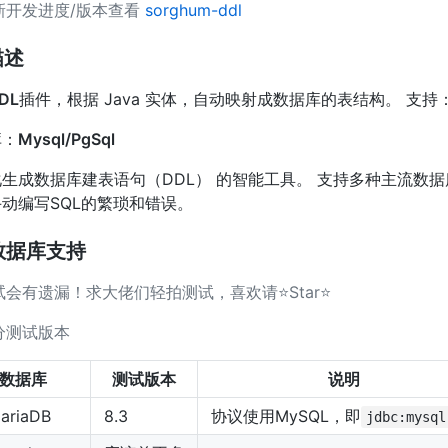
新开发进度/版本查看
sorghum-ddl
描述
DL
插件，根据 Java 实体，自动映射成数据库的表结构。 支持
库：
Mysql/PgSql
化生成数据库建表语句（DDL） 的智能工具。 支持多种主流数
动编写SQL的繁琐和错误。
数据库支持
试会有遗漏！求大佬们轻拍测试，喜欢请⭐Star⭐
分测试版本
数据库
测试版本
说明
ariaDB
8.3
协议使用MySQL，即
jdbc:mysql