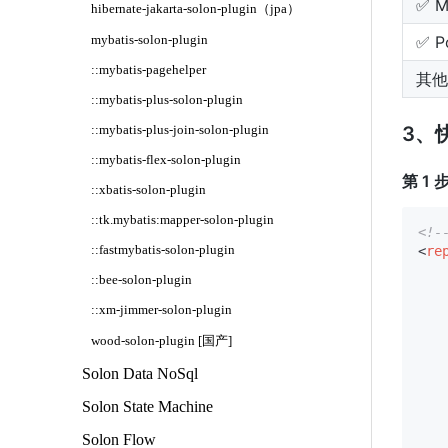
✅ M
hibernate-jakarta-solon-plugin（jpa）
✅ P
mybatis-solon-plugin
::mybatis-pagehelper
其他
::mybatis-plus-solon-plugin
3、
::mybatis-plus-join-solon-plugin
::mybatis-flex-solon-plugin
第 1
::xbatis-solon-plugin
::tk.mybatis:mapper-solon-plugin
<!
::fastmybatis-solon-plugin
<
re
::bee-solon-plugin
::xm-jimmer-solon-plugin
wood-solon-plugin [国产]
Solon Data NoSql
Solon State Machine
Solon Flow