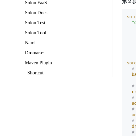
第 2
Solon FaaS
Solon Docs
sol
Solon Test
"
Solon Tool
Nami
Dromara::
Maven Plugin
sor
#
_Shortcut
b
#
c
#
a
#
a
#
d
#