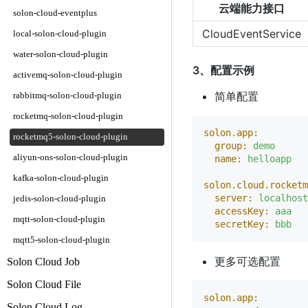
云端能力接口
solon-cloud-eventplus
CloudEventService
local-solon-cloud-plugin
water-solon-cloud-plugin
3、配置示例
activemq-solon-cloud-plugin
简单配置
rabbitmq-solon-cloud-plugin
rocketmq-solon-cloud-plugin
solon.app:
rocketmq5-solon-cloud-plugin
group:
demo
aliyun-ons-solon-cloud-plugin
name:
helloapp
kafka-solon-cloud-plugin
solon.cloud.rocketm
server:
localhost
jedis-solon-cloud-plugin
accessKey:
aaa
mqtt-solon-cloud-plugin
secretKey:
bbb
mqtt5-solon-cloud-plugin
更多可选配置
Solon Cloud Job
Solon Cloud File
solon.app:
Solon Cloud Log