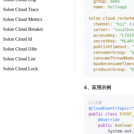
group:
demo
name:
helloapp
Solon Cloud Trace
solon.cloud.rocketm
Solon Cloud Metrics
channel:
"biz"
#
Solon Cloud Breaker
server:
"localhos
accessKey:
"LTAI5
Solon Cloud Id
secretKey:
"MLaRt
publishTimeout:
"
Solon Cloud I18n
consumerGroup:
"$
consumeThreadNums
Solon Cloud List
maxReconsumeTimes
Solon Cloud Lock
producerGroup:
"D
4、应用示例
//订阅
@CloudEvent(topic="
public
class
EVENT_
@Override
public
boolean
        System.out.