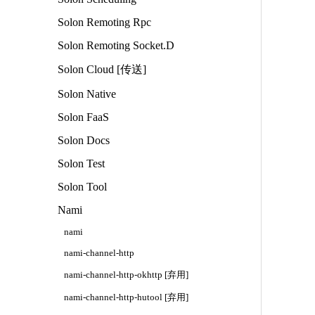
Solon Remoting Rpc
Solon Remoting Socket.D
Solon Cloud [传送]
Solon Native
Solon FaaS
Solon Docs
Solon Test
Solon Tool
Nami
nami
nami-channel-http
nami-channel-http-okhttp [弃用]
nami-channel-http-hutool [弃用]