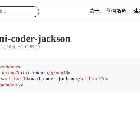
关于
.
学习教程
.
生
i-coder-jackson
10月16日 上午10:59:00
pendency
>
<
groupId
>
org.noear
</
groupId
>
<
artifactId
>
nami-coder-jackson
</
artifactId
>
ependency
>