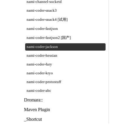
nami-channel-socketd
nami-coder-snack3
nami-coder-snack4 [试用]
nami-coder-fastjson
nami-coder-fastjson2 [国产]
nami-coder-jackson
nami-coder-hessian
nami-coder-fury
nami-coder-kryo
nami-coder-protostuff
nami-coder-abc
Dromara::
Maven Plugin
_Shortcut