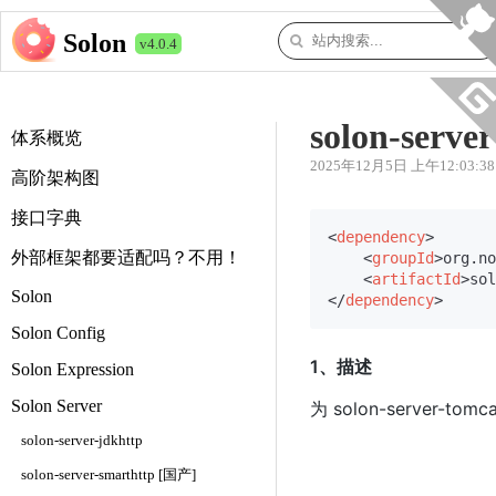
Solon
v4.0.4
solon-serve
体系概览
2025年12月5日 上午12:03:38
高阶架构图
接口字典
<
dependency
>
外部框架都要适配吗？不用！
<
groupId
>
org.no
<
artifactId
>
sol
Solon
</
dependency
>
Solon Config
1、描述
Solon Expression
Solon Server
为 solon-server-t
solon-server-jdkhttp
solon-server-smarthttp [国产]