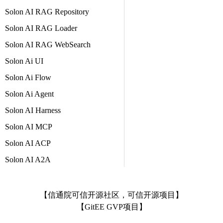
Solon AI RAG Repository
Solon AI RAG Loader
Solon AI RAG WebSearch
Solon Ai UI
Solon Ai Flow
Solon Ai Agent
Solon AI Harness
Solon AI MCP
Solon AI ACP
Solon AI A2A
【信通院可信开源社区，可信开源项目】
【GitEE GVP项目】