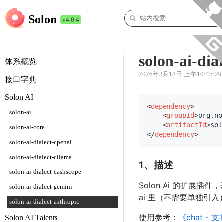
Solon
v4.0.4
solon-ai-dia
体系概览
2026年3月18日 上午10:45:29
接口字典
Solon AI
<
dependency
>
solon-ai
<
groupId
>
org.no
<
artifactId
>
sol
solon-ai-core
</
dependency
>
solon-ai-dialect-openai
solon-ai-dialect-ollama
1、描述
solon-ai-dialect-dashscope
Solon Ai 的扩展插件，
solon-ai-dialect-gemini
ai 里（不需要单独引入
solon-ai-dialect-anthropic
使用参考：
《chat 
Solon AI Talents