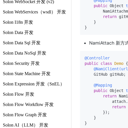
@Mapping
Solon WebSocket 开发 (v2)
public
 Object 
t
        NamiAttachm
Solon WebServices（wsdl） 开发
return
 gitH
Solon I18n 开发
    }

Solon Data 开发
NamiAttach 新方式
Solon Data Sql 开发
Solon Data NoSql 开发
@Controller
Solon Security 开发
public
class
Demo
 {

@NamiClient(url
Solon State Machine 开发
    GitHub gitHub;

Solon Expression 开发（SnEL）
@Mapping
public
 Object 
t
Solon Flow 开发
return
 Nami
            attach.
Solon Flow Workflow 开发
return
 
        });

Solon Flow Graph 开发
    }

Solon AI（LLM） 开发