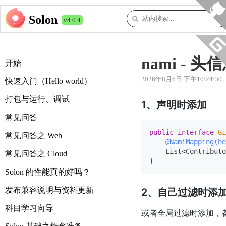
Solon
v4.0.4
nami -
开始
2026年8月6日 下午10:24:30
快速入门（Hello world）
打包与运行、调试
1、声明时添加
常见问答
public
interface
Gi
常见问答之 Web
@NamiMapping(he
    List<Contributo
常见问答之 Cloud
Solon 的性能真的好吗？
发布兼容说明与资料更新
2、自己过滤时添
科目学习向导
或者全局过滤时添加，都是基