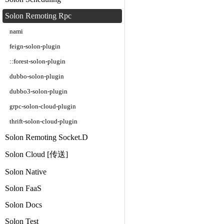
Solon Remoting Rpc
nami
feign-solon-plugin
::forest-solon-plugin
dubbo-solon-plugin
dubbo3-solon-plugin
grpc-solon-cloud-plugin
thrift-solon-cloud-plugin
Solon Remoting Socket.D
Solon Cloud [传送]
Solon Native
Solon FaaS
Solon Docs
Solon Test