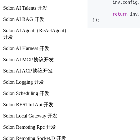
        inv.config.
Solon AI Talents 开发
return
 inv.
Solon AI RAG 开发
Solon AI Agent（ReActAgent）
开发
Solon AI Harness 开发
Solon AI MCP 协议开发
Solon AI ACP 协议开发
Solon Logging 开发
Solon Scheduling 开发
Solon RESTful Api 开发
Solon Local Gateway 开发
Solon Remoting Rpc 开发
Solon Remoting Socket.D 开发