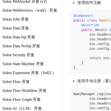
Solon WebSocket 开发 (v2)
使用组件注解
Solon WebServices（wsdl） 开发
@Component
Solon I18n 开发
public
class
NamiFi
@Override
Solon Data 开发
public
 Result 
d
        inv.headers
Solon Data Sql 开发
        inv.headers
        inv.config.
Solon Data NoSql 开发
        inv.config.
Solon Security 开发
return
 inv.
    }

Solon State Machine 开发
Solon Expression 开发（SnEL）
使用手动注册（要注
Solon Flow 开发
Solon Flow Workflow 开发
NamiManager.reg(inv
        inv.headers
Solon Flow Graph 开发
        inv.headers
        inv.config.
Solon AI（LLM） 开发