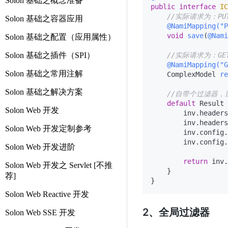
Solon 基础之概念准备
public
interface
IC
//实际请求为：PUT h
Solon 基础之容器应用
@NamiMapping("P
void
save
(
@Nami
Solon 基础之配置（应用属性）
Solon 基础之插件（SPI）
//实际请求为：GET ht
@NamiMapping("G
Solon 基础之常用注解
    ComplexModel 
re
Solon 基础之解决方案
//自带个过滤器，过
default
 Result 
Solon Web 开发
        inv.headers
        inv.headers
Solon Web 开发定制参考
        inv.config.
        inv.config.
Solon Web 开发进阶
return
 inv.
Solon Web 开发之 Servlet [不推
    }

荐]
Solon Web Reactive 开发
2、全局过滤器
Solon Web SSE 开发