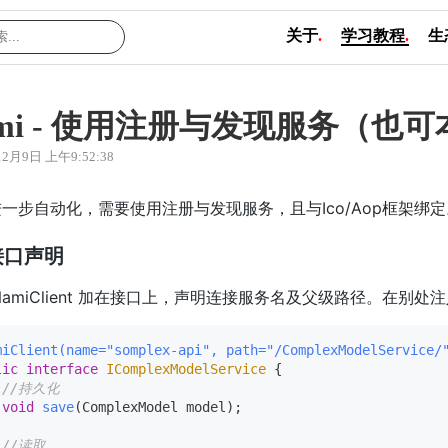
关于
.
学习教程
.
生
ami - 使用注册与发现服务（也
12月9日 上午9:52:38
一步自动化，需要使用注册与发现服务，且与Ico/Aop框架绑定。
接口声明
NamiClient 加在接口上，声明连接服务名及父级路径。在别
miClient(name="somplex-api", path="/ComplexModelService/
lic
interface
IComplexModelService
 {

//持久化
void
save
(ComplexModel model)
;

//读取