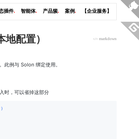
态插件
.
智能体
.
产品簇
.
案例
.
【企业服务】
可本地配置）
markdown
</>
此例与 Solon 绑定使用。
处注入时，可以省掉这部分
")