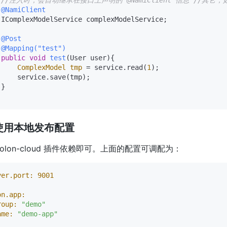
//注入时，会自动继承在接口上声明的 @NamiClient 信息 //其它
@NamiClient
 IComplexModelService complexModelService;

@Post
@Mapping("test")
public
void
test
(User user)
{

ComplexModel
tmp
=
 service.read(
1
);

     service.save(tmp);

}

使用本地发布配置
solon-cloud 插件依赖即可。上面的配置可调配为：
ver.port:
9001
on.app:
roup:
"demo"
ame:
"demo-app"