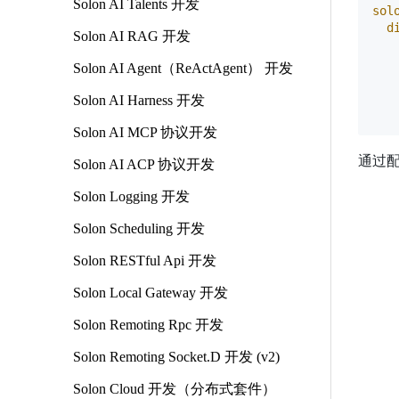
Solon AI Talents 开发
sol
d
Solon AI RAG 开发
Solon AI Agent（ReActAgent） 开发
Solon AI Harness 开发
Solon AI MCP 协议开发
通过
Solon AI ACP 协议开发
Solon Logging 开发
Solon Scheduling 开发
Solon RESTful Api 开发
Solon Local Gateway 开发
Solon Remoting Rpc 开发
Solon Remoting Socket.D 开发 (v2)
Solon Cloud 开发（分布式套件）