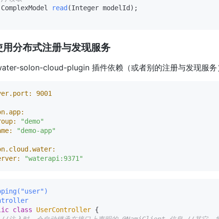
 ComplexModel 
read
(Integer modelId)
;

使用分布式注册与发现服务
water-solon-cloud-plugin 插件依赖（或者别的注册与发
ver.port:
9001
on.app:
roup:
"demo"
ame:
"demo-app"
on.cloud.water:
erver:
"waterapi:9371"
pping("user")
ntroller
lic
class
UserController
 {
