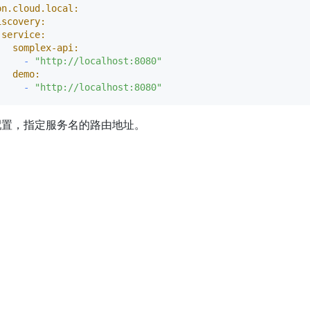
on.cloud.local:
iscovery:
service:
somplex-api:
-
"http://localhost:8080"
demo:
-
"http://localhost:8080"
配置，指定服务名的路由地址。