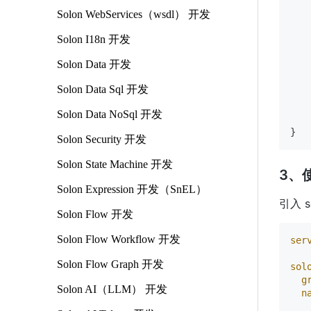
Solon WebServices（wsdl） 开发
   
Solon I18n 开发
Solon Data 开发
Solon Data Sql 开发
   
Solon Data NoSql 开发
    
Solon Security 开发
Solon State Machine 开发
3、
Solon Expression 开发（SnEL）
引入 
Solon Flow 开发
Solon Flow Workflow 开发
ser
Solon Flow Graph 开发
sol
g
Solon AI（LLM） 开发
n