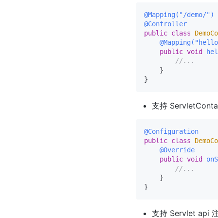
@Mapping("/demo/")
@Controller
public
class
DemoCo
@Mapping("hello
public
void
hel
//...
    }

支持 ServletContai
@Configuration
public
class
DemoCo
@Override
public
void
onS
//...
    }

支持 Servlet api