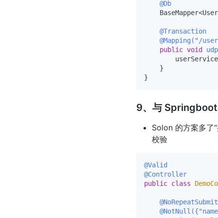
@Db
    BaseMapper<User
@Transaction
@Mapping("/user
public
void
udp
        userService
    }

9、与 Springbo
Solon 的方案
校验
@Valid
@Controller
public
class
DemoCo
@NoRepeatSubmit
@NotNull({"name