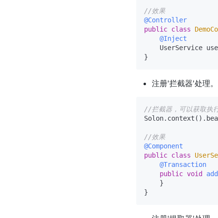
//效果
@Controller
public
class
DemoCo
@Inject
    UserService use
注册'拦截器'处理。以
//拦截器，可以获取执
Solon.context().bea
//效果
@Component
public
class
UserSe
@Transaction
public
void
add
    }
