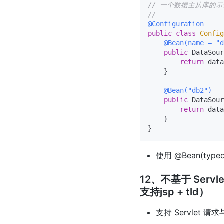
// 一个数据主从库的示
//
@Configuration
public
class
Config
@Bean(name = "d
public
 DataSour
return
 data
    }

@Bean("db2")
public
 DataSour
return
 data
    }

使用 @Bean(typ
12、不基于 Serv
支持jsp + tld）
支持 Servlet 