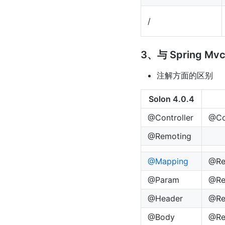
/
3、与 Spring M
注解方面的区别
Solon 4.0.4
@Controller
@Con
@Remoting
@Mapping
@Re
@Param
@Re
@Header
@Re
@Body
@Re