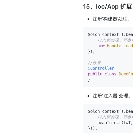
15、Ioc/Aop
注册‘构建器’处理。以
Solon.context().bea
//内部实现，可参
new
HandlerLoad
});

//效果
@Controller
public
class
DemoCo
注册'注入器'处理。以
Solon.context().bea
//内部实现，可参
    beanInject(fwT,
}));
