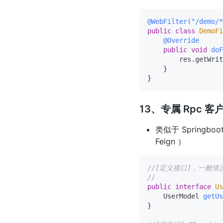
@WebFilter("/demo/*
public
class
DemoFi
@Override
public
void
doF
        res.getWrit
    }

13、专属 Rpc 客
类似于 Springbo
Feign ）
//[定义接口]，一般
//
public
interface
Us
    UserModel 
getUs
}
