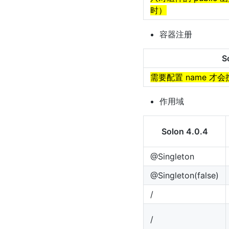
时）
容器注册
S
需要配置 name 
作用域
Solon 4.0.4
@Singleton
@Singleton(false)
/
/