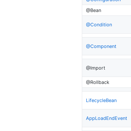
@Bean
@Condition
@Component
@Import
@Rollback
LifecycleBean
AppLoadEndEvent