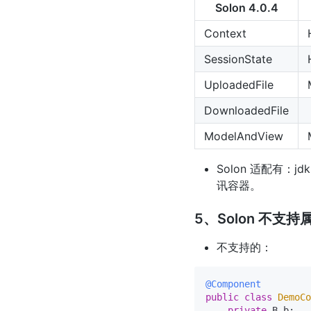
Solon 4.0.4
Context
SessionState
UploadedFile
DownloadedFile
ModelAndView
Solon 适配有：jdkh
讯容器。
5、Solon 不支
不支持的：
@Component
public
class
DemoCo
private
 B b;
