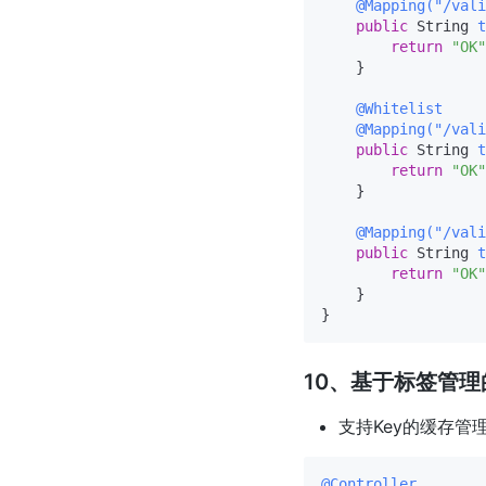
@Mapping("/vali
public
 String 
t
return
"OK"
    }

@Whitelist
@Mapping("/vali
public
 String 
t
return
"OK"
    }

@Mapping("/vali
public
 String 
t
return
"OK"
    }

10、基于标签管理的缓
支持Key的缓存管
@Controller