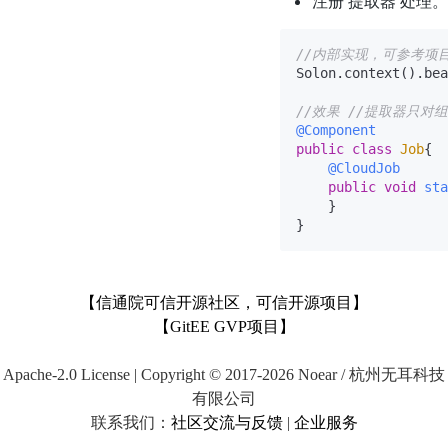
注册'提取器'处理。
//内部实现，可参考项
Solon.context().bea
//效果 //提取器只对
@Component
public
class
Job
{

@CloudJob
public
void
sta
    }

【信通院可信开源社区，可信开源项目】
【GitEE GVP项目】
Apache-2.0 License | Copyright © 2017-2026 Noear / 杭州无耳科技
有限公司
联系我们：
社区交流与反馈
|
企业服务