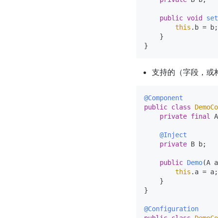
public
void
set
this
.b = b;

    }

支持的（字段，或
@Component
public
class
DemoCo
private
final
 A
@Inject
private
 B b;

public
Demo
(A a
this
.a = a;

    } 

}

@Configuration