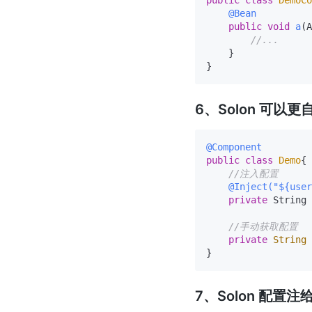
public
class
DemoCo
@Bean
public
void
a
(A
//...
    }

6、Solon 可以
@Component
public
class
Demo
{

//注入配置
@Inject("${user
private
 String 
//手动获取配置
private
String
7、Solon 配置