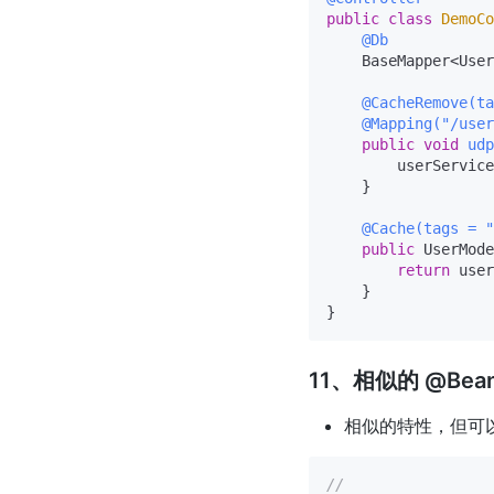
public
class
DemoCo
@Db
    BaseMapper<User
@CacheRemove(ta
@Mapping("/user
public
void
udp
        userService
    }

@Cache(tags = "
public
 UserMode
return
 user
    }

11、相似的 @Bea
相似的特性，但可以返回
//