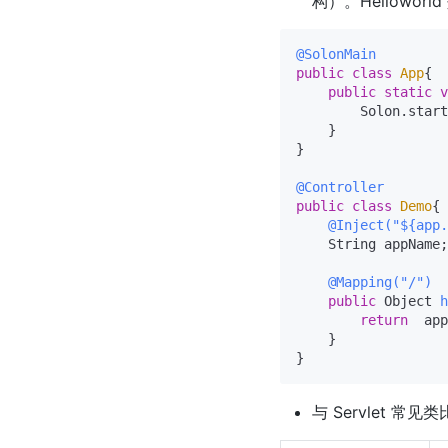
构）。Helloworl
@SolonMain
public
class
App
{

public
static
v
        Solon.start
    }

}

@Controller
public
class
Demo
{

@Inject("${app
    String appName;

@Mapping("/")
public
 Object 
h
return
  app
    }

与 Servlet 常见