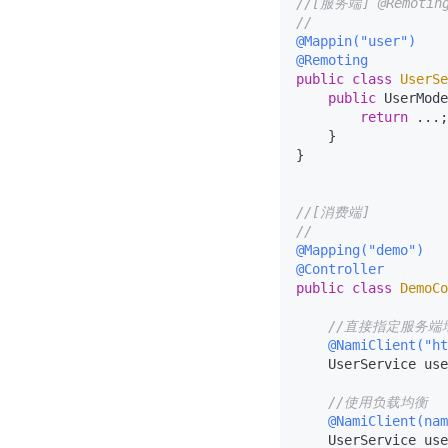
//[服务端] @Remot
//
@Mappin("user")
@Remoting
public
class
UserSe
public
 UserMode
return
 ...;

    }

}

//[消费端]
//
@Mapping("demo")
@Controller
public
class
DemoCo
//直接指定服务端
@NamiClient("ht
    UserService use
//使用负载均衡
@NamiClient(nam
    UserService use