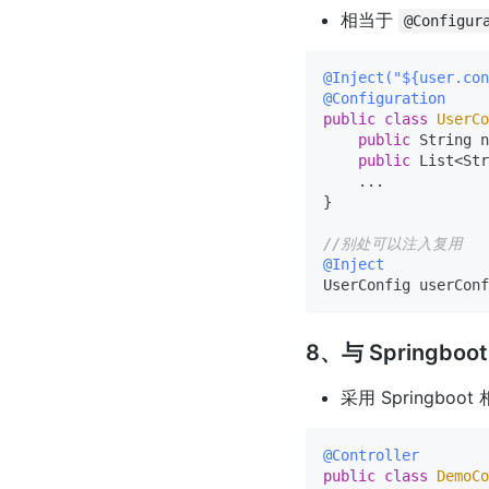
相当于
@Configur
@Inject("${user.con
@Configuration
public
class
UserCo
public
 String n
public
 List<Str
    ...

}

//别处可以注入复用
@Inject
8、与 Springboo
采用 Spring
@Controller
public
class
DemoCo