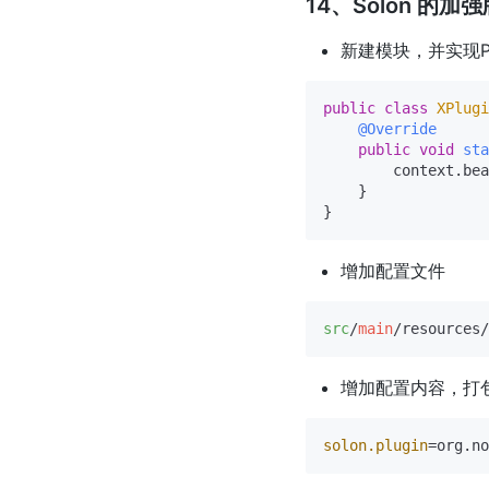
14、Solon 的加
新建模块，并实现Plu
public
class
XPlugi
@Override
public
void
sta
        context.bea
    }

增加配置文件
src
/
main
/resources/
增加配置内容，打
solon.plugin