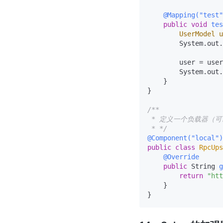
@Mapping("test"
public
void
tes
UserModel
u
        System.out.
        user = user
        System.out.
    }

}

/**

 * 定义一个负载器（可
 * */
@Component("local")
public
class
RpcUps
@Override
public
 String 
g
return
"htt
    }
