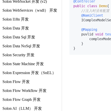
Solon WebSocket 开发 (v2)
@Controller
public
class
Demo
{

Solon WebServices（wsdl） 开发
//注入时没有配
@NamiClient
Solon I18n 开发
    IComplexModelSe
Solon Data 开发
@Mapping
    puvlid 
void
tes
Solon Data Sql 开发
        complexMode
    }

Solon Data NoSql 开发
Solon Security 开发
Solon State Machine 开发
Solon Expression 开发（SnEL）
Solon Flow 开发
Solon Flow Workflow 开发
Solon Flow Graph 开发
Solon AI（LLM） 开发