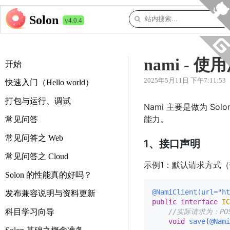
Solon
v4.0.4
nami - 使
开始
2025年5月11日 下午7:11:53
快速入门（Hello world）
打包与运行、调试
Nami 主要是做为 Solo
能力。
常见问答
常见问答之 Web
1、接口声明
常见问答之 Cloud
示例1：默认请求方式（带
Solon 的性能真的好吗？
@NamiClient(url="ht
发布兼容说明与资料更新
public
interface
IC
科目学习向导
//实际请求为：POST 
void
save
(
@Nami