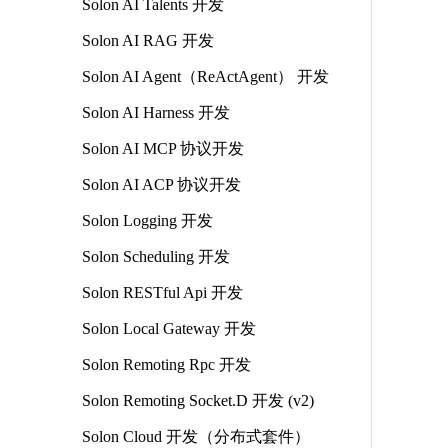
Solon AI Talents 开发
Solon AI RAG 开发
Solon AI Agent（ReActAgent） 开发
Solon AI Harness 开发
Solon AI MCP 协议开发
Solon AI ACP 协议开发
Solon Logging 开发
Solon Scheduling 开发
Solon RESTful Api 开发
Solon Local Gateway 开发
Solon Remoting Rpc 开发
Solon Remoting Socket.D 开发 (v2)
Solon Cloud 开发（分布式套件）