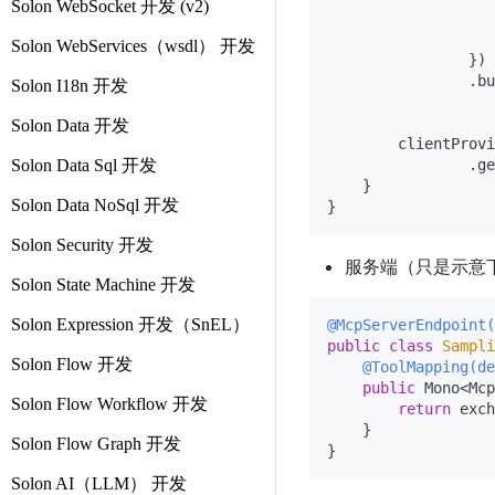
Solon WebSocket 开发 (v2)
                   
                   
Solon WebServices（wsdl） 开发
                })

                .bu
Solon I18n 开发
Solon Data 开发
        clientProvi
Solon Data Sql 开发
                .ge
    }

Solon Data NoSql 开发
Solon Security 开发
服务端（只是示意
Solon State Machine 开发
Solon Expression 开发（SnEL）
@McpServerEndpoint(
public
class
Sampli
Solon Flow 开发
@ToolMapping(de
public
 Mono<Mcp
Solon Flow Workflow 开发
return
 exch
    }

Solon Flow Graph 开发
Solon AI（LLM） 开发