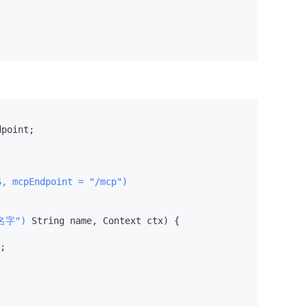
S, mcpEndpoint = "/mcp")
"名字")
 String name, Context ctx)
 {

;
