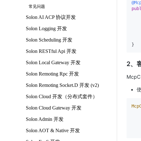
@Mc
常见问题
pub
Solon AI ACP 协议开发
Solon Logging 开发
    
Solon Scheduling 开发
Solon RESTful Api 开发
Solon Local Gateway 开发
2、
Solon Remoting Rpc 开发
Mcp
Solon Remoting Socket.D 开发 (v2)
使
Solon Cloud 开发（分布式套件）
Mcp
Solon Cloud Gateway 开发
   
   
Solon Admin 开发
   
Solon AOT & Native 开发