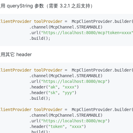
用 queryString 参数（需要 3.2.1 之后支持）
ClientProvider
toolProvider
=
  McpClientProvider.builder(
             .channel(McpChannel.STREAMABLE)

             .url(
"https://localhost:8080/mcp?token=xxxx
用其它 header
ClientProvider
toolProvider
=
  McpClientProvider.builder(
             .channel(McpChannel.STREAMABLE)

             .url(
"https://localhost:8080/mcp"
)

             .header(
"ak"
, 
"xxxx"
)

             .header(
"sk"
, 
"yyy"
)

             .build();

ClientProvider
toolProvider
=
  McpClientProvider.builder(
             .channel(McpChannel.STREAMABLE)

             .url(
"https://localhost:8080/mcp"
)

             .header(
"token"
, 
"xxxx"
)
