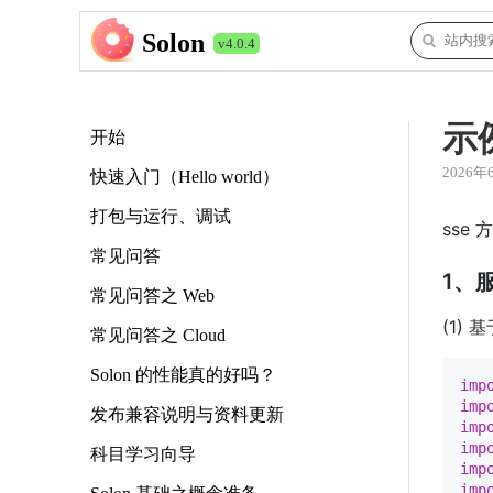
Solon
v4.0.4
示
开始
2026年
快速入门（Hello world）
打包与运行、调试
sse
常见问答
1、
常见问答之 Web
(1) 基
常见问答之 Cloud
Solon 的性能真的好吗？
imp
imp
发布兼容说明与资料更新
imp
imp
科目学习向导
imp
imp