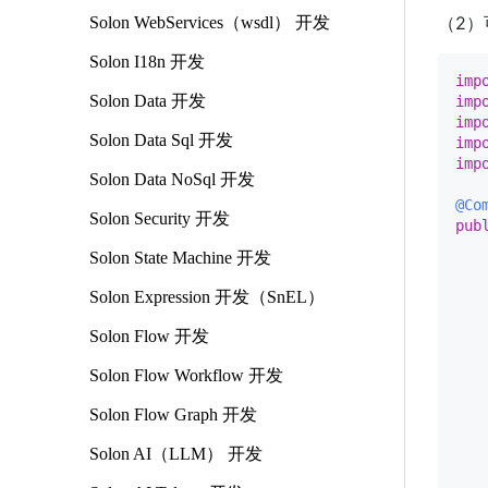
（2）
Solon WebServices（wsdl） 开发
Solon I18n 开发
imp
Solon Data 开发
imp
imp
Solon Data Sql 开发
imp
imp
Solon Data NoSql 开发
@Co
Solon Security 开发
pub
Solon State Machine 开发
Solon Expression 开发（SnEL）
Solon Flow 开发
   
Solon Flow Workflow 开发
    
Solon Flow Graph 开发
Solon AI（LLM） 开发
    