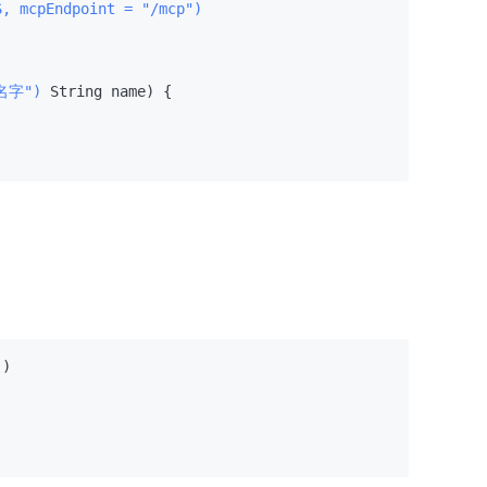
S, mcpEndpoint = "/mcp")
"名字")
 String name)
 {

)
