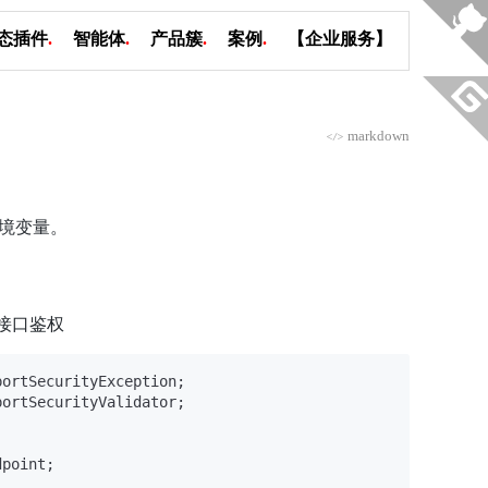
态插件
.
智能体
.
产品簇
.
案例
.
【企业服务】
markdown
</>
环境变量。
or 接口鉴权