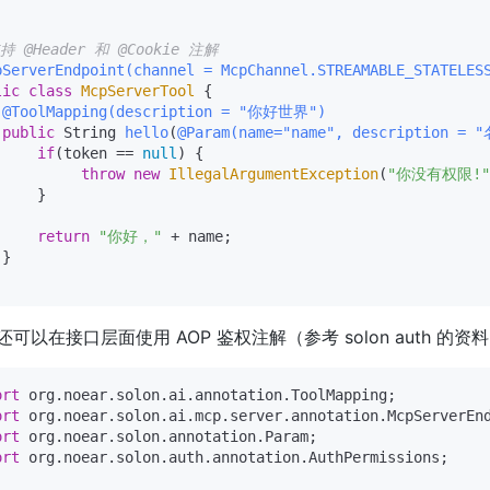
持 @Header 和 @Cookie 注解
pServerEndpoint(channel = McpChannel.STREAMABLE_STATELES
lic
class
McpServerTool
 {

@ToolMapping(description = "你好世界")
public
 String 
hello
(
@Param(name="name", description = 
if
(token == 
null
) {

throw
new
IllegalArgumentException
(
"你没有权限!"
    }

return
"你好，"
 + name;

}

还可以在接口层面使用 AOP 鉴权注解（参考 solon auth 的资
ort
ort
ort
ort
 org.noear.solon.auth.annotation.AuthPermissions;
