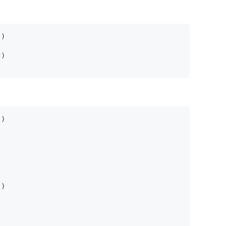
)

"
)

)

)
