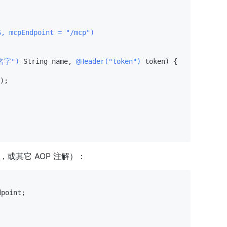
S, mcpEndpoint = "/mcp")
"名字")
 String name, 
@Header("token")
 token)
 {

);

料，或其它 AOP 注解）：