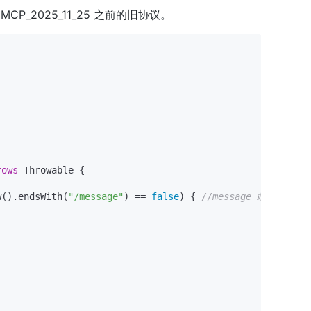
2025_11_25 之前的旧协议。
rows
 Throwable {

w().endsWith(
"/message"
) == 
false
) { 
//message 端点不需要