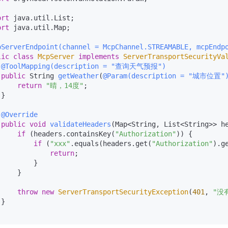
ort
ort
 java.util.Map;

pServerEndpoint(channel = McpChannel.STREAMABLE, mcpEndp
lic
class
McpServer
implements
ServerTransportSecurityVa
@ToolMapping(description = "查询天气预报")
public
 String 
getWeather
(
@Param(description = "城市位置"
return
"晴，14度"
;

}

@Override
public
void
validateHeaders
(Map<String, List<String>> h
if
 (headers.containsKey(
"Authorization"
)) {

if
 (
"xxx"
.equals(headers.get(
"Authorization"
).g
return
;

        }

    }

throw
new
ServerTransportSecurityException
(
401
, 
"没
}
