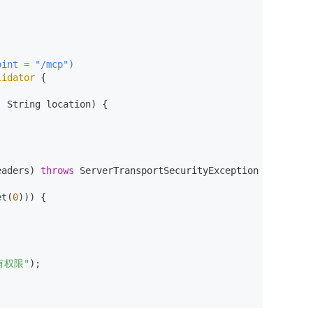
oint = "/mcp")
lidator
 {

)
 String location)
 {

eaders)
throws
 ServerTransportSecurityException {

et(
0
))) {

有权限"
);
