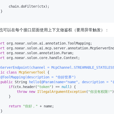
     chain.doFilter(ctx);

}

）也可以在每个接口层面使用上下文做鉴权（要用异常触发）：
ort
ort
ort
ort
 org.noear.solon.core.handle.Context;

pServerEndpoint(channel = McpChannel.STREAMABLE_STATELES
lic
class
McpServerTool
 {

@ToolMapping(description = "你好世界")
public
 String 
hello
(
@Param(name="name", description = 
if
(ctx.header(
"token"
) == 
null
) {

throw
new
IllegalArgumentException
(
"你没有权限!"
)
    }

return
"你好，"
 + name;

}
