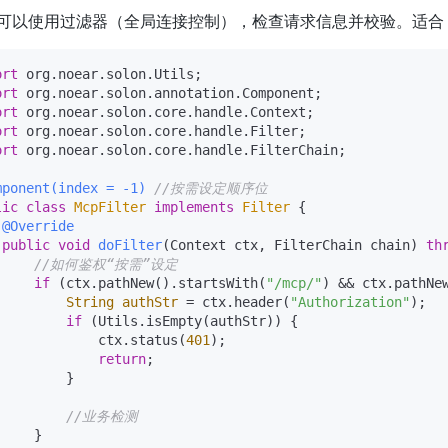
可以使用过滤器（全局连接控制），检查请求信息并校验。适合 MCP_
ort
ort
ort
ort
ort
 org.noear.solon.core.handle.FilterChain;

mponent(index = -1)
//按需设定顺序位
lic
class
McpFilter
implements
Filter
 {

@Override
public
void
doFilter
(Context ctx, FilterChain chain)
th
//如何鉴权“按需”设定
if
 (ctx.pathNew().startsWith(
"/mcp/"
) && ctx.pathNe
String
authStr
=
 ctx.header(
"Authorization"
);

if
 (Utils.isEmpty(authStr)) {

             ctx.status(
401
);

return
;

        }

//业务检测
    }
