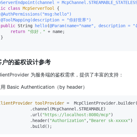
pServerEndpoint(channel = McpChannel.STREAMABLE_STATELES
lic
class
McpServerTool
 {

@AuthPermissions("msg:hello")
@ToolMapping(description = "你好世界")
public
 String 
hello
(
@Param(name="name", description = 
return
"你好，"
 + name;

}

客户的鉴权设计参考
ClientProvider 为服务端的鉴权需求，提供了丰富的支持：
用 Basic Authentication（by header）
ClientProvider
toolProvider
=
  McpClientProvider.builder(
             .channel(McpChannel.STREAMABLE)

             .url(
"https://localhost:8080/mcp"
)

             .header(
"Authorization"
,
"Bearer sk-xxxxx"
)
