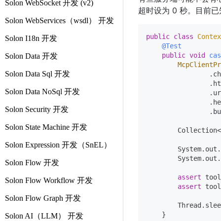
Solon WebSocket 开发 (v2)
超时设为 0 秒。目前已知 
Solon WebServices（wsdl） 开发
public
class
Contex
Solon I18n 开发
@Test
public
void
cas
Solon Data 开发
McpClientPr
Solon Data Sql 开发
                .ch
                .ht
Solon Data NoSql 开发
                .ur
                .he
Solon Security 开发
                .bu
Solon State Machine 开发
        Collection<
Solon Expression 开发（SnEL）
        System.out.
        System.out.
Solon Flow 开发
assert
 tool
Solon Flow Workflow 开发
assert
 tool
Solon Flow Graph 开发
        Thread.slee
    }

Solon AI（LLM） 开发