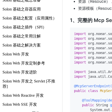
Solon 基础之概念准备
资源（Resouc
资源模板（Resou
Solon 基础之容器应用
Solon 基础之配置（应用属性）
1、完整的 Mcp 
Solon 基础之插件（SPI）
import
Solon 基础之常用注解
import
import
Solon 基础之解决方案
import
import
Solon Web 开发
import
import
 org.noear.so
Solon Web 开发定制参考
import
Solon Web 开发进阶
import
 java.util.Co
Solon Web 开发之 Servlet [不推
@McpServerEndpoint(
荐]
public
class
McpSer
Solon Web Reactive 开发
@ToolMapping(
Solon Web SSE 开发
public
 String 
g
        System.out.