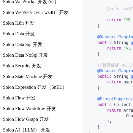
Solon WebSocket 开发 (v2)
//ctx.rea
Solon WebServices（wsdl） 开发
return
"晴，
Solon I18n 开发
    }

Solon Data 开发
@ResourceMappi
public
 String 
g
Solon Data Sql 开发
return
"v3.
    }

Solon Data NoSql 开发
//资源模板（v3.
Solon Security 开发
@ResourceMapp
Solon State Machine 开发
public
 String 
g
return
 user
Solon Expression 开发（SnEL）
    }

Solon Flow 开发
@PromptMappi
public
 Collecti
Solon Flow Workflow 开发
return
 Arra
                Cha
Solon Flow Graph 开发
        );

    }

Solon AI（LLM） 开发