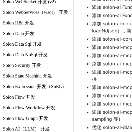
Solon WebSocket 开发 (v2)
添加 solon-ai Fu
Solon WebServices（wsdl） 开发
添加 solon-ai Fu
Solon I18n 开发
添加 solon-ai-cor
loadNdjson
Solon Data 开发
添加 solon-ai-cor
Solon Data Sql 开发
添加 solon-ai-m
Solon Data NoSql 开发
添加 solon-ai-mc
添加 solon-ai-mcp
Solon Security 开发
添加 solon-ai-mcp
Solon State Machine 开发
持
Solon Expression 开发（SnEL）
添加 solon-ai
添加 solon-ai-m
Solon Flow 开发
添加 solon-ai-mc
Solon Flow Workflow 开发
添加 solon-ai-mc
Solon Flow Graph 开发
sampling 等）
优化 solon-ai-dia
Solon AI（LLM） 开发