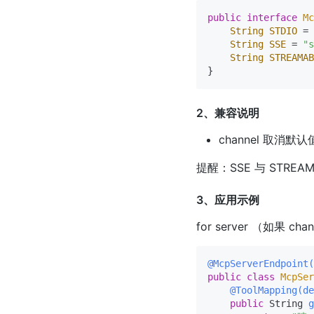
public
interface
Mc
String
STDIO
=
String
SSE
=
"s
String
STREAMAB
2、兼容说明
channel 取消默
提醒：SSE 与 STR
3、应用示例
for server （如果 c
@McpServerEndpoint(
public
class
McpSer
@ToolMapping(
public
 String 
g