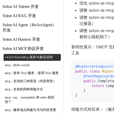
优化 solon-ai
Solon AI Talents 开发
调整 solon-ai-mc
Solon AI RAG 开发
调整 solon-ai-mc
注册器）
Solon AI Agent（ReActAgent）
开发
调整 solon-ai-m
都有心跳机制了）
Solon AI Harness 开发
新特性展示：1.MCP 无状态
Solon AI MCP 协议开发
工具
v4.0.0 SolonMcp 更新与兼容说明
mcp - Hello world
@McpServerEndpoint(
public
class
McpSer
mcp - 发布 Tool 服务，使用 Tool 服务
@ToolMapping(
public
 Completa
mcp - 支持的三种原语（内容类型）
return
 Comp
mcp - 支持的四种传输方式
    }

mcp - sse、streamable 和 stdio 的区
别？
传输方式对应表：（服
mcp - 服务端点构建方式与内容变更