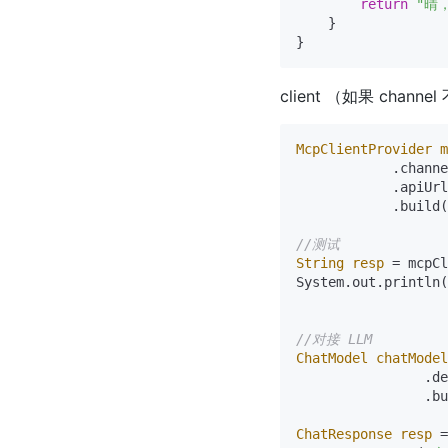
return
"晴，
    }

client （如果 chann
McpClientProvider
m
            .channe
            .apiUrl
            .build(
//测试
String
resp
=
 mcpCl
System.out.println(
//对接 LLM
ChatModel
chatModel
                .de
                .bu
ChatResponse
resp
=