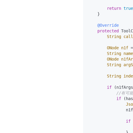
return
true
    }

@Override
protected
 ToolC
String
call
ONode
n1f
=
String
name
ONode
n1fAr
String
argS
String
inde
if
 (n1fArgs
//有可
if
 (has
Jso
                n1f
if
 
                   
                }
