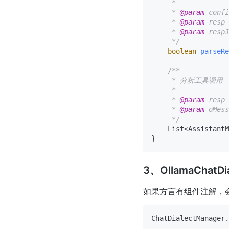
     *

     * 
@param
 conf
     * 
@param
 resp
     * 
@param
 resp
     */
boolean
parseRe
/**

     * 分析工具调用

     *

     * 
@param
 resp
     * 
@param
 oMes
     */
    List<AssistantM
3、OllamaChatD
如果方言有组件注解，
ChatDialectManager.