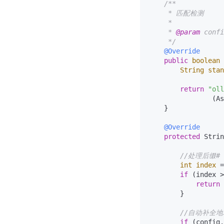
/**

     * 匹配检测

     *

     * 
@param
 conf
     */
@Override
public
boolean
String
stan
return
"oll
                (As
    }

@Override
protected
 Strin
//处理后缀#
int
index
=
if
 (index >
return
 
        }

//自动补全地
if
 (config.