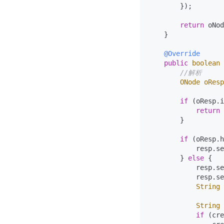
        });

return
 oNod
    }

@Override
public
boolean
//解析
ONode
oResp
if
 (oResp.i
return
        }

if
 (oResp.h
            resp.se
        } 
else
 {

            resp.se
            resp.se
String
String
if
 (cre