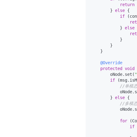
return
 
        } 
else
 {

if
 (con
ret
            } 
else
 
ret
            }

        }

    }

@Override
protected
void
        oNode.set(
"
if
 (msg.isM
//单模
            oNode.s
        } 
else
 {

//多模
            oNode.s
for
 (Co
if
 
                   