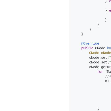
                } 
e
                   
                } 
e
                   
                }

            }

        }

    }

@Override
public
 ONode 
bu
ONode
oNode
        oNode.set(
"
        oNode.set(
"
        oNode.getOr
for
 (Ma
/
                n1.
                   
                   
                   
                   
                   
            }
