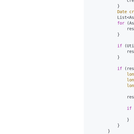
                cre
            }

Date
cr
            List<As
for
 (As
                res
            }

if
 (Uti
                res
            }

if
 (res
lon
lon
lon
                res
if
 
                   
                }

            }

        }
