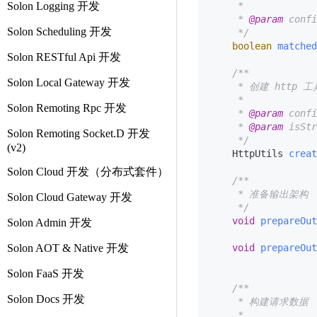
Solon Logging 开发
     *

     * 
@param
 conf
Solon Scheduling 开发
     */
boolean
matched
Solon RESTful Api 开发
/**

Solon Local Gateway 开发
     * 创建 http 工具
     *

Solon Remoting Rpc 开发
     * 
@param
 conf
     * 
@param
 isS
Solon Remoting Socket.D 开发
     */
(v2)
    HttpUtils 
creat
Solon Cloud 开发（分布式套件）
/**

     * 准备输出架构

Solon Cloud Gateway 开发
     */
void
prepareOut
Solon Admin 开发
Solon AOT & Native 开发
void
prepareOut
Solon FaaS 开发
/**

Solon Docs 开发
     * 构建请求数据

     *
