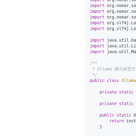
import
import
import
import
import
 org.slf4j.Lo
import
import
import
 java.util.Ma
/**

 * Ollama 聊天模型方
 */
public
class
Ollama
private
static
private
static
public
static
 O
return
 inst
    }
