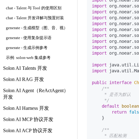
import
import
chat - Talent 与 Tool 的使用区别
import
import
chat - Talent 开发详解与预置封装
import
generate - 生成模型（图、音、视）
import
import
generate - 使用复杂提示语
import
import
generate - 生成示例参考
import
 org.noear.so
示例: solon-web 集成参考
import
Solon AI Talents 开发
import
 java.util.Ma
Solon AI RAG 开发
public
interface
Ch
/**

Solon AI Agent（ReActAgent）
     * 是否为默认

开发
     */
default
boolean
Solon AI Harness 开发
return
fals
    }

Solon AI MCP 协议开发
/**

Solon AI ACP 协议开发
     * 匹配检测
