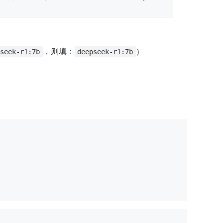
，则填：
）
pseek-r1:7b
deepseek-r1:7b