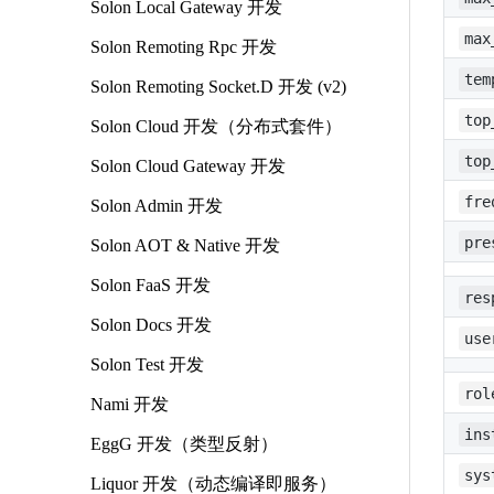
Solon Local Gateway 开发
max
Solon Remoting Rpc 开发
tem
Solon Remoting Socket.D 开发 (v2)
top
Solon Cloud 开发（分布式套件）
top
Solon Cloud Gateway 开发
fre
Solon Admin 开发
pre
Solon AOT & Native 开发
Solon FaaS 开发
res
Solon Docs 开发
use
Solon Test 开发
rol
Nami 开发
ins
EggG 开发（类型反射）
sys
Liquor 开发（动态编译即服务）