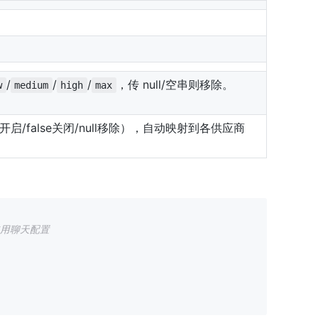
/
/
/
，传 null/空串则移除。
w
medium
high
max
开启/false关闭/null移除），自动映射到各供应商
使用聊天配置