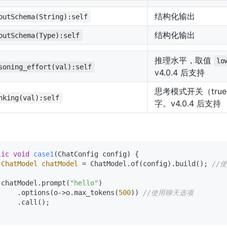
结构化输出
putSchema(String):self
结构化输出
putSchema(Type):self
推理水平，取值
lo
soning_effort(val):self
v4.0.4 后支持
思考模式开关（true
nking(val):self
字。v4.0.4 后支持
：
lic
void
case1
(ChatConfig config)
 {

ChatModel
chatModel
=
 ChatModel.of(config).build(); 
//
 chatModel.prompt(
"hello"
)

     .options(o->o.max_tokens(
500
)) 
//使用聊天选项
     .call();
