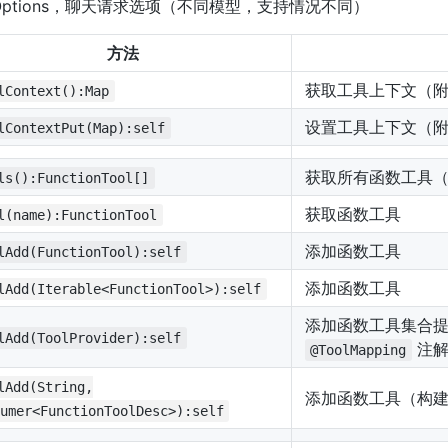
tOptions，聊天请求选项（不同模型，支持情况不同）
方法
获取工具上下文（
lContext():Map
设置工具上下文（
lContextPut(Map):self
获取所有函数工具
ls():FunctionTool[]
获取函数工具
l(name):FunctionTool
添加函数工具
lAdd(FunctionTool):self
添加函数工具
lAdd(Iterable<FunctionTool>):self
添加函数工具集合提供者
lAdd(ToolProvider):self
注解
@ToolMapping
lAdd(String,
添加函数工具（构
umer<FunctionToolDesc>):self