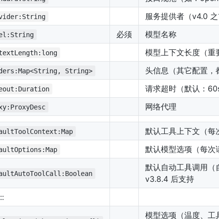
服务提供者（v4.0 之
vider:String
必须
模型名称
el:String
模型上下文长度（重
textLength:long
头信息（其它配置，
ders:Map<String, String>
请求超时（默认：60
eout:Duration
网络代理
xy:ProxyDesc
默认工具上下文（每
aultToolContext:Map
默认模型选项（每次
aultOptions:Map
默认自动工具调用（
aultAutoToolCall:Boolean
v3.8.4 后支持
:
模型选项（温度、工具、