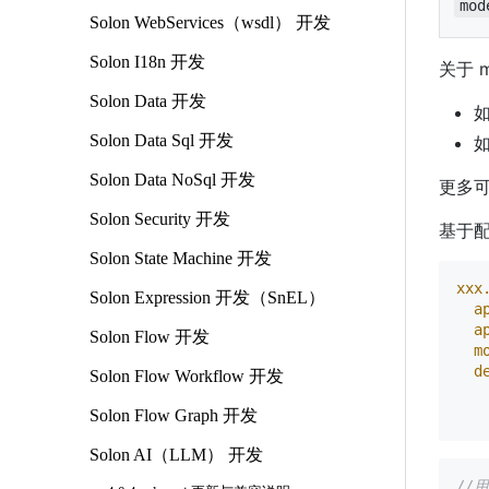
mod
Solon WebServices（wsdl） 开发
Solon I18n 开发
关于 m
Solon Data 开发
如
Solon Data Sql 开发
Solon Data NoSql 开发
更多
Solon Security 开发
基于
Solon State Machine 开发
xxx
Solon Expression 开发（SnEL）
a
a
Solon Flow 开发
m
d
Solon Flow Workflow 开发
Solon Flow Graph 开发
Solon AI（LLM） 开发
//