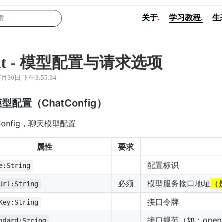
关于
.
学习教程
.
生
hat - 模型配置与请求选项
7月30日 下午3:55:34
型配置（ChatConfig）
tConfig，聊天模型配置
属性
要求
配置标识
e:String
必须
模型服务接口地址
（
Url:String
接口令牌
Key:String
接口规范（如：openai、
ndard:String