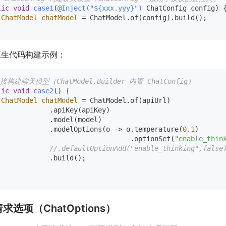
lic
void
case1
(
@Inject("${xxx.yyy}")
 ChatConfig config)
 {
ChatModel
chatModel
=
 ChatModel.of(config).build(); 

原生代码构建示例：
接构建聊天模型（ChatModel.Builder 内置 ChatConfig）
lic
void
case2
()
 {

ChatModel
chatModel
=
 ChatModel.of(apiUrl)

             .apiKey(apiKey)

             .model(model)

             .modelOptions(o -> o.temperature(
0.1
)

                                 .optionSet(
"enable_thin
//.defaultOptionAdd("enable_thinking",fals
             .build();

求选项（ChatOptions）