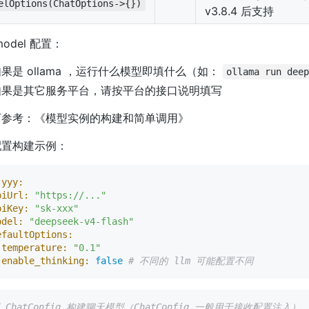
elOptions(ChatOptions->{})
v3.8.4 后支持
odel 配置：
果是 ollama ，运行什么模型即填什么（如：
ollama run dee
如果是其它服务平台，请按平台的接口说明填写
可参考：《模型实例的构建和简单调用》
配置构建示例：
.yyy:
piUrl:
"https://..."
piKey:
"sk-xxx"
odel:
"deepseek-v4-flash"
efaultOptions:
temperature:
"0.1"
enable_thinking:
false
# 不同的 llm 可能配置不同
用 ChatConfig 构建聊天模型（ChatConfig 一般用于接收配置注入）