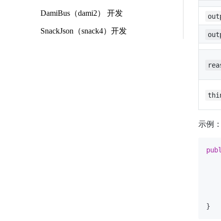
DamiBus（dami2） 开发
out
SnackJson（snack4）开发
out
rea
thi
示例
pub
   
   
   