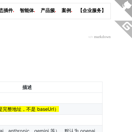
态插件
.
智能体
.
产品簇
.
案例
.
【企业服务】
markdown
</>
描述
是完整地址，不是 baseUrl）
anthropic、gemini 等），默认为 openai