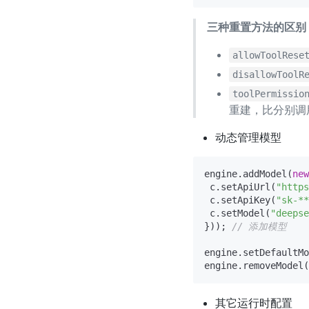
三种重置方法的区别
allowToolRese
disallowToolR
toolPermissio
重建，比分别调
动态管理模型
engine.addModel(
new
 c.setApiUrl(
"https
 c.setApiKey(
"sk-**
 c.setModel(
"deepse
})); 
// 添加模型
engine.setDefaultMo
engine.removeModel(
其它运行时配置