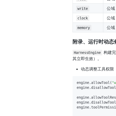
公域
write
公域
clock
公域
memory
附录、运行时动态
构建完
HarnessEngine
其立即生效）。
动态调整工具权限
engine.allowTool(
"w
engine.disallowTool
engine.allowToolRes
engine.disallowTool
engine.toolPermissi