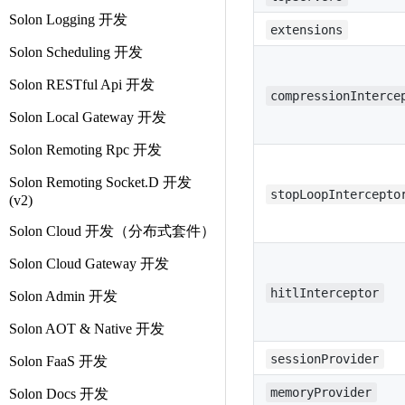
Solon Logging 开发
extensions
Solon Scheduling 开发
Solon RESTful Api 开发
compressionInterce
Solon Local Gateway 开发
Solon Remoting Rpc 开发
Solon Remoting Socket.D 开发
stopLoopIntercepto
(v2)
Solon Cloud 开发（分布式套件）
Solon Cloud Gateway 开发
hitlInterceptor
Solon Admin 开发
Solon AOT & Native 开发
sessionProvider
Solon FaaS 开发
memoryProvider
Solon Docs 开发