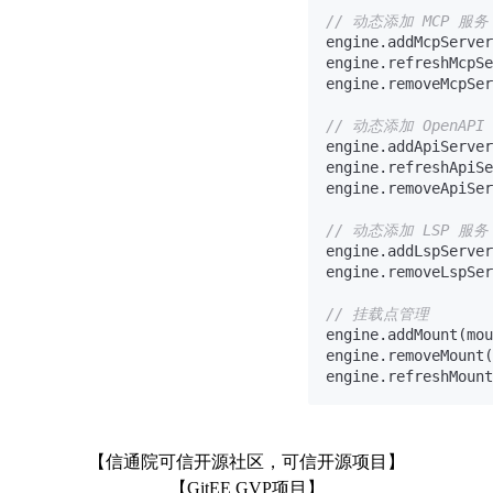
// 动态添加 MCP 服务
engine.addMcpServer
engine.refreshMcpSe
engine.removeMcpSer
// 动态添加 OpenAPI
engine.addApiServer
engine.refreshApiSe
engine.removeApiSer
// 动态添加 LSP 服务
engine.addLspServer
engine.removeLspSer
// 挂载点管理
engine.addMount(mou
engine.removeMount(
engine.refreshMount
【信通院可信开源社区，可信开源项目】
【GitEE GVP项目】