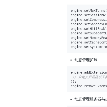
engine.setMaxTurns(
engine.setSessionWi
engine.setCompressi
engine.setSandboxEn
engine.setHitlEnabl
engine.setSubagentE
engine.setMemoryEna
engine.setCacheCont
engine.setSystemPro
动态管理扩展
engine.addExtension
// 自定义拦截器或工
});

engine.removeExtens
动态管理服务器与