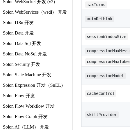
Solon WebSocket 开发 (v2)
maxTurns
Solon WebServices（wsdl） 开发
autoRethink
Solon I18n 开发
Solon Data 开发
sessionWindowSize
Solon Data Sql 开发
compressionMaxMess
Solon Data NoSql 开发
compressionMaxToke
Solon Security 开发
Solon State Machine 开发
compressionModel
Solon Expression 开发（SnEL）
cacheControl
Solon Flow 开发
Solon Flow Workflow 开发
skillProvider
Solon Flow Graph 开发
Solon AI（LLM） 开发