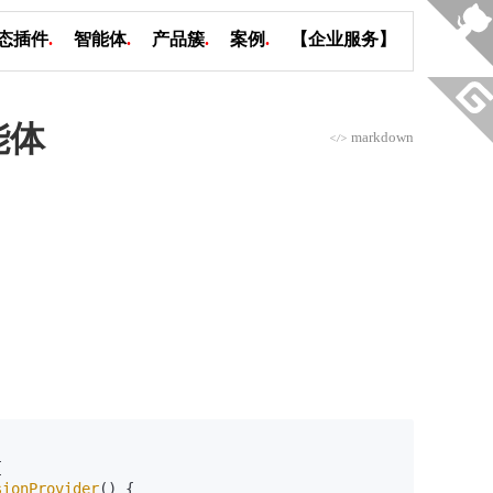
态插件
.
智能体
.
产品簇
.
案例
.
【企业服务】
能体
markdown
</>


sionProvider
() {
