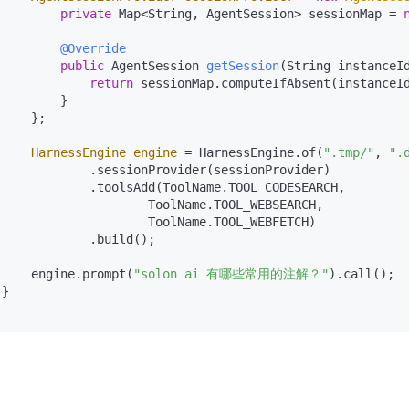
private
 Map<String, AgentSession> sessionMap = 
@Override
public
 AgentSession 
getSession
(String instanceI
return
 sessionMap.computeIfAbsent(instanceId
        }

    };

HarnessEngine
engine
=
 HarnessEngine.of(
".tmp/"
, 
".
             .sessionProvider(sessionProvider)

             .toolsAdd(ToolName.TOOL_CODESEARCH,

                     ToolName.TOOL_WEBSEARCH,

                     ToolName.TOOL_WEBFETCH)

             .build();

     engine.prompt(
"solon ai 有哪些常用的注解？"
).call();

}
