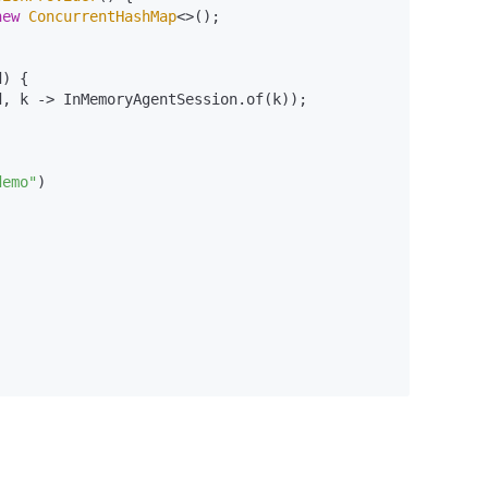
new
ConcurrentHashMap
<>();

d)
 {

, k -> InMemoryAgentSession.of(k));

demo"
)
