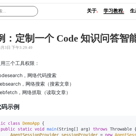
关于
.
学习教程
.
生
例：定制一个 Code 知识问答智
8月3日 下午3:29:49
使用三个工具权限：
odesearch，网络代码搜索
ebsearch，网络搜索（搜索文章）
ebfetch，网络抓取（读取文章）
代码示例
lic
class
DemoApp
 {

public
static
void
main
(String[] arg)
throws
 Throwable {
AgentSessionProvider
sessionProvider
=
new
AgentSes